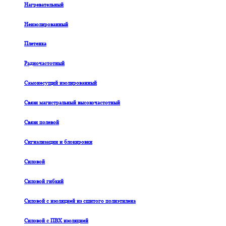
Нагревательный
Неизолированный
Плетенка
Радиочастотный
Самонесущий изолированный
Связи магистральный высокочастотный
Связи полевой
Сигнализации и блокировки
Силовой
Силовой гибкий
Силовой с изоляцией из сшитого полиэтилена
Силовой с ПВХ изоляцией