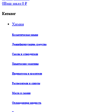
0
Ваш заказ:
0
₽
Каталог
Химия
Косметическая химия
Дезинфицирующие средства
Смолы и отвердители
Химические реактивы
Индикаторы и красители
Растворители и спирты
Масла и смазки
Охлаждающая жидкость