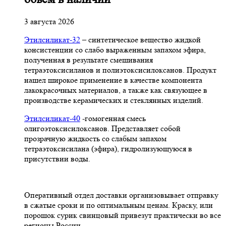
3 августа 2026
Этилсиликат-32
– синтетическое вещество жидкой
консистенции со слабо выраженным запахом эфира,
полученная в результате смешивания
тетpаэтоксисиланов и полиэтоксисилоксанов. Продукт
нашел широкое применение в качестве компонента
лакокрасочных материалов, а также как связующее в
производстве керамических и стеклянных изделий.
Этилсиликат-40
-гомогенная смесь
олигоэтоксисилоксанов. Представляет собой
прозрачную жидкость со слабым запахом
тетраэтоксисилана (эфира), гидролизующуюся в
присутствии воды.
Оперативный отдел доставки организовывает отправку
в сжатые сроки и по оптимальным ценам. Краску, или
порошок сурик свинцовый привезут практически во все
регионы России.