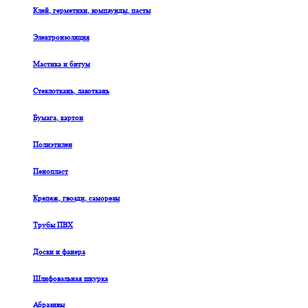
Клей, герметики, компаунды, пасты
Электроизоляция
Мастика и битум
Стеклоткань, лакоткань
Бумага, картон
Полиэтилен
Пенопласт
Крепеж, гвозди, саморезы
Трубы ПВХ
Доски и фанера
Шлифовальная шкурка
Абразивы