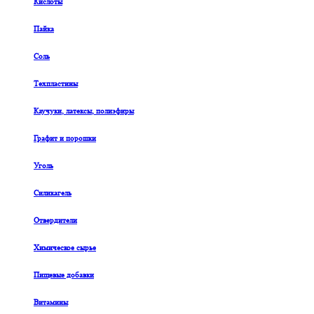
Кислоты
Пайка
Соль
Техпластины
Каучуки, латексы, полиэфиры
Графит и порошки
Уголь
Силикагель
Отвердители
Химическое сырье
Пищевые добавки
Витамины