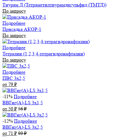
Тиурам Д (Тетраметилтиурамдисульфид (ТМТД))
По запросу
Подробнее
Присадка АКОР-1
По запросу
Подробнее
Тетралин (1,2,3,4-тетрагидронафталин)
По запросу
Подробнее
ПВС 3х2,5
от 79
₽
-11%
Подробнее
ВВГнг(А)-LS 3х1,5
от 50
₽
56
₽
-12%
Подробнее
ВВГнг(А)-LS 3х2,5
от 71
₽
80
₽