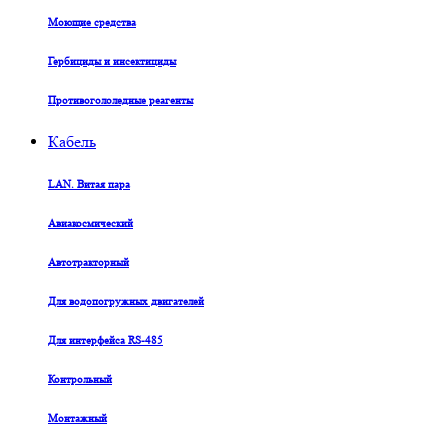
Моющие средства
Гербициды и инсектициды
Противогололедные реагенты
Кабель
LAN. Витая пара
Авиакосмический
Автотракторный
Для водопогружных двигателей
Для интерфейса RS-485
Контрольный
Монтажный