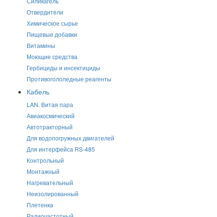
Силикагель
Отвердители
Химическое сырье
Пищевые добавки
Витамины
Моющие средства
Гербициды и инсектициды
Противогололедные реагенты
Кабель
LAN. Витая пара
Авиакосмический
Автотракторный
Для водопогружных двигателей
Для интерфейса RS-485
Контрольный
Монтажный
Нагревательный
Неизолированный
Плетенка
Радиочастотный