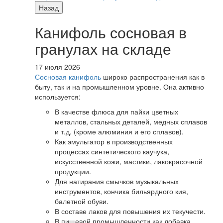
Назад
Канифоль сосновая в
гранулах на складе
17 июля 2026
Сосновая канифоль
широко распространения как в
быту, так и на промышленном уровне. Она активно
используется:
В качестве флюса для пайки цветных
металлов, стальных деталей, медных сплавов
и т.д. (кроме алюминия и его сплавов).
Как эмульгатор в производственных
процессах синтетического каучука,
искусственной кожи, мастики, лакокрасочной
продукции.
Для натирания смычков музыкальных
инструментов, кончика бильярдного кия,
балетной обуви.
В составе лаков для повышения их текучести.
В пищевой промышленности как добавка