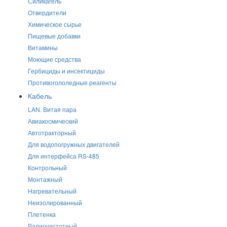
Силикагель
Отвердители
Химическое сырье
Пищевые добавки
Витамины
Моющие средства
Гербициды и инсектициды
Противогололедные реагенты
Кабель
LAN. Витая пара
Авиакосмический
Автотракторный
Для водопогружных двигателей
Для интерфейса RS-485
Контрольный
Монтажный
Нагревательный
Неизолированный
Плетенка
Радиочастотный