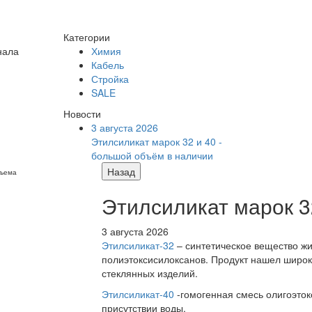
Категории
нала
Химия
Кабель
Стройка
SALE
Новости
3 августа 2026
Этилсиликат марок 32 и 40 -
большой объём в наличии
Назад
бъема
Этилсиликат марок 3
3 августа 2026
Этилсиликат-32
– синтетическое вещество жи
полиэтоксисилоксанов. Продукт нашел широк
стеклянных изделий.
Этилсиликат-40
-гомогенная смесь олигоэток
присутствии воды.