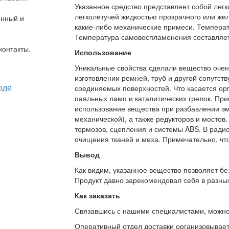
Указанное средство представляет собой лег
легколетучей жидкостью прозрачного или желт
онный и
какие-либо механические примеси. Температ
Температура самовоспламенения составляет
контакты.
Использование
Уникальные свойства сделали вещество очен
изготовлении ремней, труб и другой сопутс
соединяемых поверхностей. Что касается орг
паяльных ламп и каталитических грелок. При
использование вещества при разбавлении эма
механической), а также редукторов и мостов
тормозов, сцепления и системы ABS. В ради
очищения тканей и меха. Примечательно, что
Вывод
Как видим, указанное вещество позволяет бе
Продукт давно зарекомендовал себя в разных
Как заказать
Связавшись с нашими специалистами, можно л
Оперативный отдел доставки организовывает 