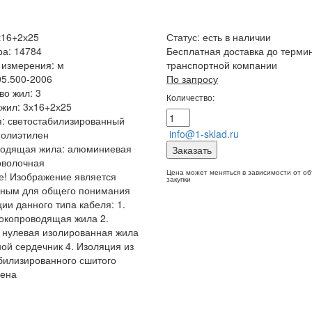
х16+2х25
Статус:
есть в наличии
ра: 14784
Бесплатная доставка до терми
 измерения: м
транспортной компании
05.500-2006
По запросу
во жил: 3
Количество:
жил: 3х16+2х25
: светостабилизированный
info@1-sklad.ru
полиэтилен
водящая жила: алюминиевая
Заказать
оволочная
Цена может меняться в зависимости от о
! Изображение является
закупки
чным для общего понимания
ции данного типа кабеля: 1.
окопроводящая жила 2.
 нулевая изолированная жила
ной сердечник 4. Изоляция из
билизированного сшитого
лена