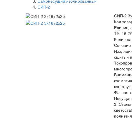
Самонесущий изолированный
СИП-2
СИП-2 3
Код това
Единицы
ТУ: 16-7
Количест
Сечение 
Изоляция
сшитый 
Токопро
многопр
Внимание
схемати
конструк
Фазная т
Несущая
3. Сталь
светоста
полиэти