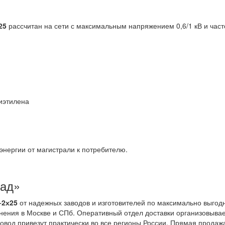
25
рассчитан на сети с максимальным напряжением 0,6/1 кВ и част
лиэтилена
энергии от магистрали к потребителю.
лад»
+2х25
от надежных заводов и изготовителей по максимально выго
нения в Москве и СПб. Оперативный отдел доставки организовыва
овод привезут практически во все регионы России. Прямая продаж