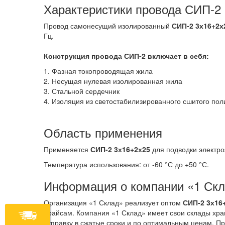
Характеристики провода СИП-2
Провод самонесущий изолированный
СИП-2 3х16+2х
Гц.
Конструкция провода СИП-2
включает в себя:
1. Фазная токопроводящая жила
2. Несущая нулевая изолированная жила
3. Стальной сердечник
4. Изоляция из светостабилизированного сшитого по
Область применения
Применяется
СИП-2 3х16+2х25
для подводки электро
Температура использования: от -60 °С до +50 °С.
Информация о компании «1 Ск
Организация «1 Склад» реализует оптом
СИП-2 3х16
прайсам. Компания «1 Склад» имеет свои склады хра
отправку в сжатые сроки и по оптимальным ценам. Пр