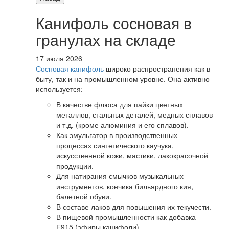
Канифоль сосновая в
гранулах на складе
17 июля 2026
Сосновая канифоль
широко распространения как в
быту, так и на промышленном уровне. Она активно
используется:
В качестве флюса для пайки цветных
металлов, стальных деталей, медных сплавов
и т.д. (кроме алюминия и его сплавов).
Как эмульгатор в производственных
процессах синтетического каучука,
искусственной кожи, мастики, лакокрасочной
продукции.
Для натирания смычков музыкальных
инструментов, кончика бильярдного кия,
балетной обуви.
В составе лаков для повышения их текучести.
В пищевой промышленности как добавка
Е915 (эфиры канифоли).