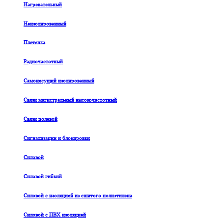
Нагревательный
Неизолированный
Плетенка
Радиочастотный
Самонесущий изолированный
Связи магистральный высокочастотный
Связи полевой
Сигнализации и блокировки
Силовой
Силовой гибкий
Силовой с изоляцией из сшитого полиэтилена
Силовой с ПВХ изоляцией