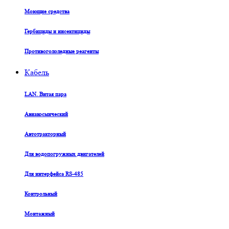
Моющие средства
Гербициды и инсектициды
Противогололедные реагенты
Кабель
LAN. Витая пара
Авиакосмический
Автотракторный
Для водопогружных двигателей
Для интерфейса RS-485
Контрольный
Монтажный