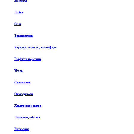
Кислоты
Пайка
Соль
Техпластины
Каучуки, латексы, полиэфиры
Графит и порошки
Уголь
Силикагель
Отвердители
Химическое сырье
Пищевые добавки
Витамины