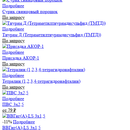
Подробнее
Сурик свинцовый порошок
По запросу
Подробнее
Тиурам Д (Тетраметилтиурамдисульфид (ТМТД))
По запросу
Подробнее
Присадка АКОР-1
По запросу
Подробнее
Тетралин (1,2,3,4-тетрагидронафталин)
По запросу
Подробнее
ПВС 3х2,5
от 79
₽
-11%
Подробнее
ВВГнг(А)-LS 3х1,5