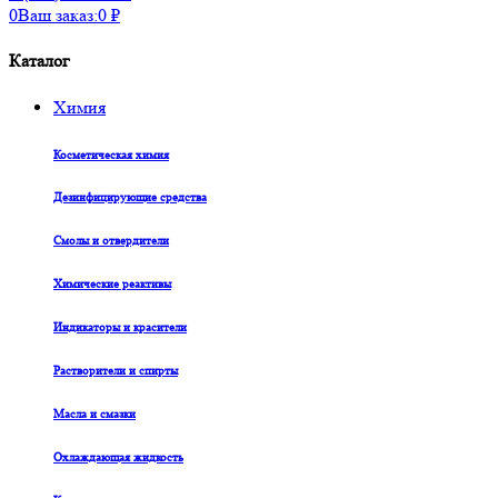
0
Ваш заказ:
0
₽
Каталог
Химия
Косметическая химия
Дезинфицирующие средства
Смолы и отвердители
Химические реактивы
Индикаторы и красители
Растворители и спирты
Масла и смазки
Охлаждающая жидкость