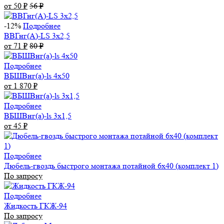
от 50
₽
56
₽
-12%
Подробнее
ВВГнг(А)-LS 3х2,5
от 71
₽
80
₽
Подробнее
ВБШВнг(а)-ls 4x50
от 1 870
₽
Подробнее
ВБШВнг(а)-ls 3х1,5
от 45
₽
Подробнее
Дюбель-гвоздь быстрого монтажа потайной 6х40 (комплект 1)
По запросу
Подробнее
Жидкость ГКЖ-94
По запросу