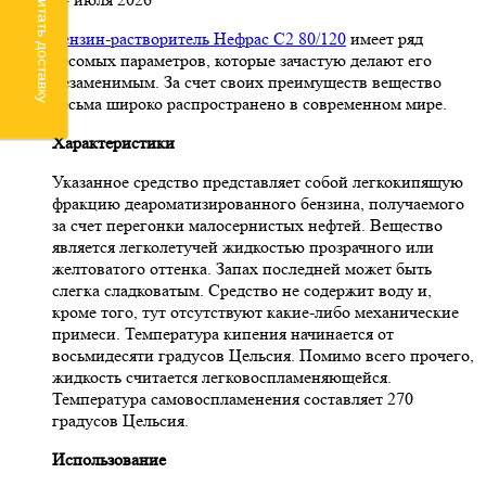
Рассчитать доставку
Бензин-растворитель Нефрас С2 80/120
имеет ряд
весомых параметров, которые зачастую делают его
незаменимым. За счет своих преимуществ вещество
весьма широко распространено в современном мире.
Характеристики
Указанное средство представляет собой легкокипящую
фракцию деароматизированного бензина, получаемого
за счет перегонки малосернистых нефтей. Вещество
является легколетучей жидкостью прозрачного или
желтоватого оттенка. Запах последней может быть
слегка сладковатым. Средство не содержит воду и,
кроме того, тут отсутствуют какие-либо механические
примеси. Температура кипения начинается от
восьмидесяти градусов Цельсия. Помимо всего прочего,
жидкость считается легковоспламеняющейся.
Температура самовоспламенения составляет 270
градусов Цельсия.
Использование