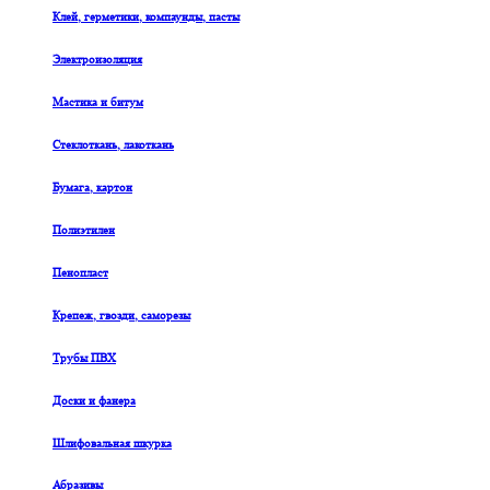
Клей, герметики, компаунды, пасты
Электроизоляция
Мастика и битум
Стеклоткань, лакоткань
Бумага, картон
Полиэтилен
Пенопласт
Крепеж, гвозди, саморезы
Трубы ПВХ
Доски и фанера
Шлифовальная шкурка
Абразивы