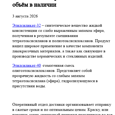
объём в наличии
3 августа 2026
Этилсиликат-32
– синтетическое вещество жидкой
консистенции со слабо выраженным запахом эфира,
полученная в результате смешивания
тетpаэтоксисиланов и полиэтоксисилоксанов. Продукт
нашел широкое применение в качестве компонента
лакокрасочных материалов, а также как связующее в
производстве керамических и стеклянных изделий.
Этилсиликат-40
-гомогенная смесь
олигоэтоксисилоксанов. Представляет собой
прозрачную жидкость со слабым запахом
тетраэтоксисилана (эфира), гидролизующуюся в
присутствии воды.
Оперативный отдел доставки организовывает отправку
в сжатые сроки и по оптимальным ценам. Краску, или
порошок сурик свинцовый привезут практически во все