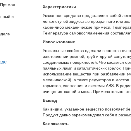
. Прямая
Характеристики
Указанное средство представляет собой лег
онный и
легколетучей жидкостью прозрачного или желт
какие-либо механические примеси. Температ
Температура самовоспламенения составляет
зделе
Использование
Уникальные свойства сделали вещество очен
изготовлении ремней, труб и другой сопутс
соединяемых поверхностей. Что касается орг
паяльных ламп и каталитических грелок. При
использование вещества при разбавлении эма
механической), а также редукторов и мостов
тормозов, сцепления и системы ABS. В ради
очищения тканей и меха. Примечательно, что
Вывод
Как видим, указанное вещество позволяет бе
Продукт давно зарекомендовал себя в разных
Как заказать