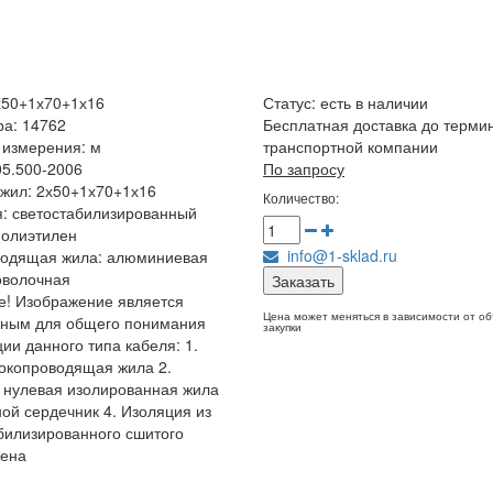
х50+1х70+1х16
Статус:
есть в наличии
ра: 14762
Бесплатная доставка до терми
 измерения: м
транспортной компании
05.500-2006
По запросу
жил: 2х50+1х70+1х16
Количество:
: светостабилизированный
полиэтилен
info@1-sklad.ru
водящая жила: алюминиевая
оволочная
Заказать
! Изображение является
Цена может меняться в зависимости от о
чным для общего понимания
закупки
ции данного типа кабеля: 1.
окопроводящая жила 2.
 нулевая изолированная жила
ной сердечник 4. Изоляция из
билизированного сшитого
лена