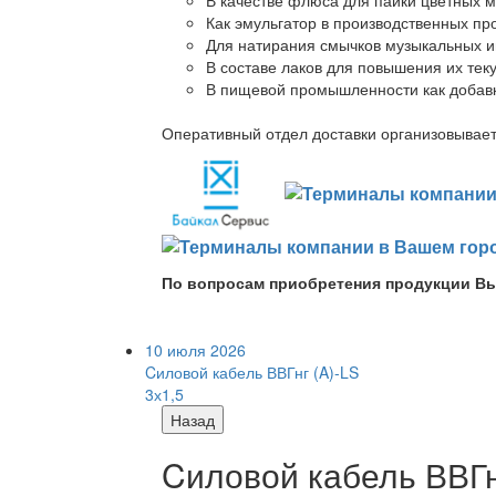
Как эмульгатор в производственных про
Для натирания смычков музыкальных ин
В составе лаков для повышения их теку
В пищевой промышленности как добав
Оперативный отдел доставки организовывает 
По вопросам приобретения продукции Вы
10 июля 2026
Cиловой кабель ВВГнг (A)-LS
3х1,5
Назад
Cиловой кабель ВВГнг