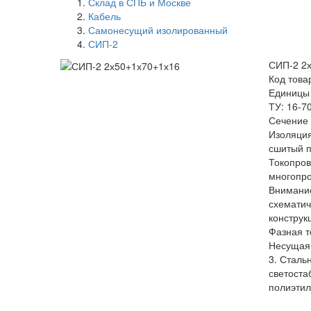
Склад в СПБ и Москве
Кабель
Самонесущий изолированный
СИП-2
СИП-2 2
Код това
Единицы
ТУ: 16-7
Сечение 
Изоляция
сшитый 
Токопро
многопр
Внимание
схемати
конструк
Фазная т
Несущая
3. Сталь
светоста
полиэти