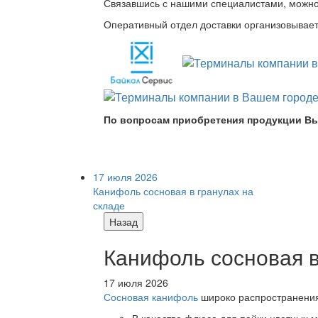
Связавшись с нашими специалистами, можно л
Оперативный отдел доставки организовывает 
По вопросам приобретения продукции Вы
17 июля 2026
Канифоль сосновая в гранулах на
складе
Назад
Канифоль сосновая в
17 июля 2026
Сосновая канифоль
широко распространения 
В качестве флюса для пайки цветных ме