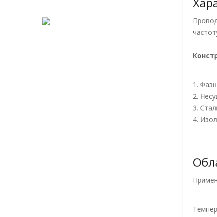
Хар
Провод
частоту
Конст
1. Фаз
2. Нес
3. Ста
4. Изо
Обл
Приме
Темпер