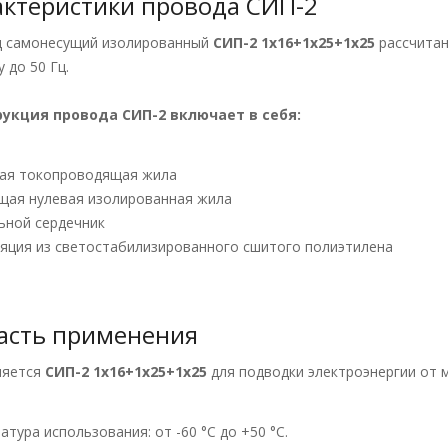
актеристики провода СИП-2
 самонесущий изолированный
СИП-2 1х16+1х25+1х25
рассчитан
 до 50 Гц.
рукция провода СИП-2
включает в себя:
ная токопроводящая жила
ущая нулевая изолированная жила
льной сердечник
ляция из светостабилизированного сшитого полиэтилена
асть применения
няется
СИП-2 1х16+1х25+1х25
для подводки электроэнергии от 
атура использования: от -60 °С до +50 °С.