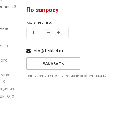
ованный
По запросу
Количество:
чная
яется
info@1-sklad.ru
ного
ЗАКАЗАТЬ
сущая
Цена может меняться в зависимости от объема закупки
 3.
яция из
сшитого