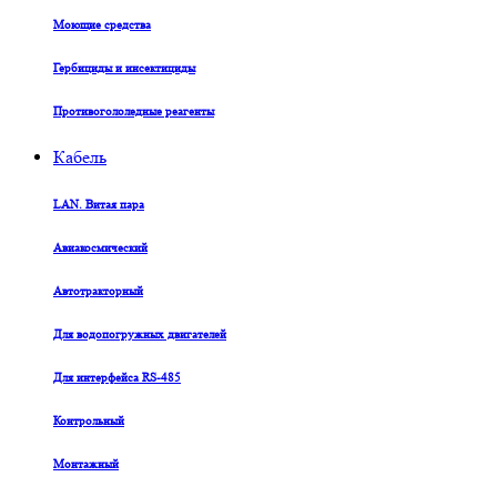
Моющие средства
Гербициды и инсектициды
Противогололедные реагенты
Кабель
LAN. Витая пара
Авиакосмический
Автотракторный
Для водопогружных двигателей
Для интерфейса RS-485
Контрольный
Монтажный