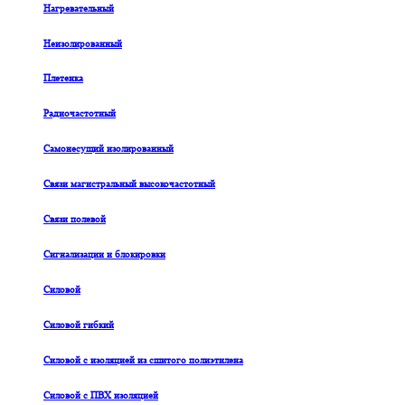
Нагревательный
Неизолированный
Плетенка
Радиочастотный
Самонесущий изолированный
Связи магистральный высокочастотный
Связи полевой
Сигнализации и блокировки
Силовой
Силовой гибкий
Силовой с изоляцией из сшитого полиэтилена
Силовой с ПВХ изоляцией