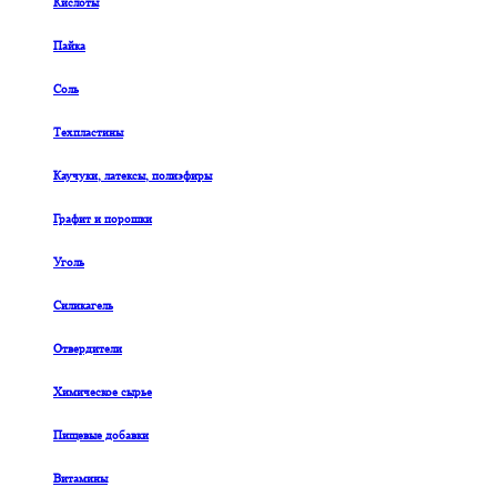
Кислоты
Пайка
Соль
Техпластины
Каучуки, латексы, полиэфиры
Графит и порошки
Уголь
Силикагель
Отвердители
Химическое сырье
Пищевые добавки
Витамины