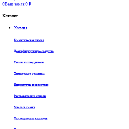
0
Ваш заказ:
0
₽
Каталог
Химия
Косметическая химия
Дезинфицирующие средства
Смолы и отвердители
Химические реактивы
Индикаторы и красители
Растворители и спирты
Масла и смазки
Охлаждающая жидкость