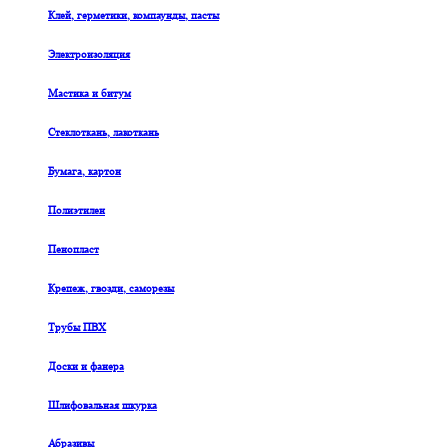
Клей, герметики, компаунды, пасты
Электроизоляция
Мастика и битум
Стеклоткань, лакоткань
Бумага, картон
Полиэтилен
Пенопласт
Крепеж, гвозди, саморезы
Трубы ПВХ
Доски и фанера
Шлифовальная шкурка
Абразивы