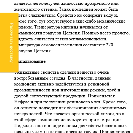
является легколетучей жидкостью прозрачного или
желтоватого оттенка. Запах последней может быть
слегка сладковатым. Средство не содержит воду и,
кроме того, тут отсутствуют какие-либо механические
Рассчитать доставку
примеси. Температура кипения начинается от
восьмидесяти градусов Цельсия. Помимо всего прочего,
жидкость считается легковоспламеняющейся.
Температура самовоспламенения составляет 270
градусов Цельсия.
Использование
Уникальные свойства сделали вещество очень
востребованным сегодня. В частности, данный
компонент активно задействуется в резиновой
промышленности при изготовлении ремней, труб и
другой сопутствующей продукции. Применяется
Нефрас и при получении резинового клея. Кроме того,
он отлично подходит для обезжиривания соединяемых
поверхностей. Что касается органической химии, то в
этой сфере компонент используется при экстракции.
Подходит оно и в виде основы для работы бензиновых
паяльных ламп и каталитических грелок. Приобретается