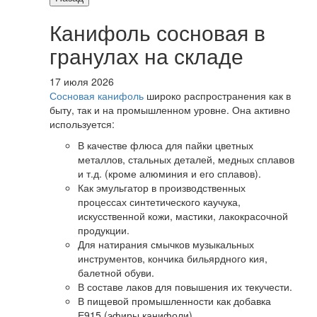
Канифоль сосновая в
гранулах на складе
17 июля 2026
Сосновая канифоль
широко распространения как в
быту, так и на промышленном уровне. Она активно
используется:
В качестве флюса для пайки цветных
металлов, стальных деталей, медных сплавов
и т.д. (кроме алюминия и его сплавов).
Как эмульгатор в производственных
процессах синтетического каучука,
искусственной кожи, мастики, лакокрасочной
продукции.
Для натирания смычков музыкальных
инструментов, кончика бильярдного кия,
балетной обуви.
В составе лаков для повышения их текучести.
В пищевой промышленности как добавка
Е915 (эфиры канифоли).