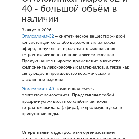
40 - большой объём в
наличии
3 августа 2026
Этилсиликат-32
– синтетическое вещество жидкой
консистенции со слабо выраженным запахом
эфира, полученная в результате смешивания
тетpаэтоксисиланов и полиэтоксисилоксанов.
Продукт нашел широкое применение в качестве
компонента лакокрасочных материалов, а также как
связующее в производстве керамических и
стеклянных изделий.
Этилсиликат-40
-гомогенная смесь
олигоэтоксисилоксанов. Представляет собой
прозрачную жидкость со слабым запахом
тетраэтоксисилана (эфира), гидролизующуюся в
присутствии воды.
Оперативный отдел доставки организовывает
отправку в сжатые сроки и по оптимальным ценам.