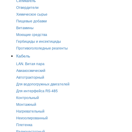
Силикагель
Отвердители
Химическое сырье
Пищевые добавки
Витамины
Моющие средства
Гербициды и инсектициды
Противогололедные реагенты
Кабель
LAN. Витая пара
Авиакосмический
Автотракторный
Для водопогружных двигателей
Для интерфейса RS-485
Контрольный
Монтажный
Нагревательный
Неизолированный
Плетенка
Радиочастотный