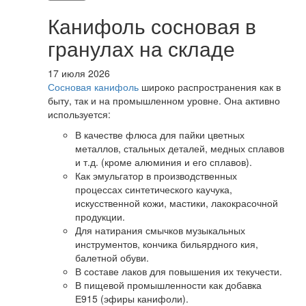
Канифоль сосновая в
гранулах на складе
17 июля 2026
Сосновая канифоль
широко распространения как в
быту, так и на промышленном уровне. Она активно
используется:
В качестве флюса для пайки цветных
металлов, стальных деталей, медных сплавов
и т.д. (кроме алюминия и его сплавов).
Как эмульгатор в производственных
процессах синтетического каучука,
искусственной кожи, мастики, лакокрасочной
продукции.
Для натирания смычков музыкальных
инструментов, кончика бильярдного кия,
балетной обуви.
В составе лаков для повышения их текучести.
В пищевой промышленности как добавка
Е915 (эфиры канифоли).