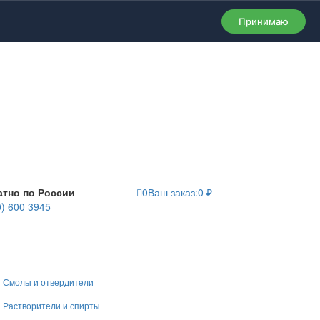
Принимаю
атно по России
0
Ваш заказ:
0
₽
0) 600 3945
Смолы и отвердители
Растворители и спирты