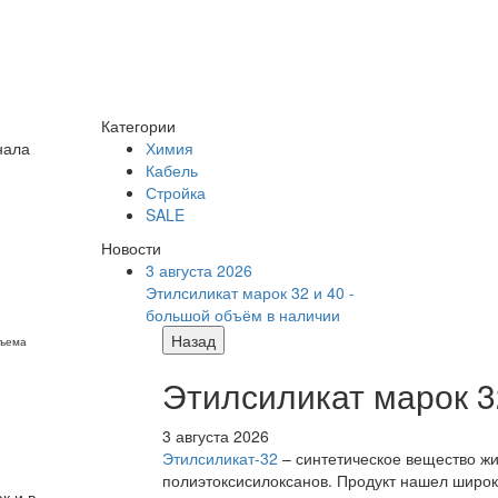
Категории
нала
Химия
Кабель
Стройка
SALE
Новости
3 августа 2026
Этилсиликат марок 32 и 40 -
большой объём в наличии
Назад
бъема
Этилсиликат марок 3
3 августа 2026
Этилсиликат-32
– синтетическое вещество жи
полиэтоксисилоксанов. Продукт нашел широк
к и в