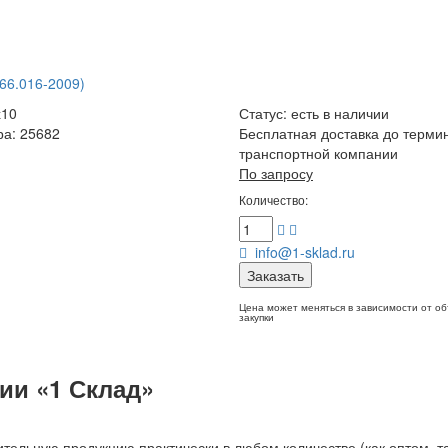
66.016-2009)
х10
Статус:
есть в наличии
ра: 25682
Бесплатная доставка до терми
транспортной компании
По запросу
Количество:
info@1-sklad.ru
Заказать
Цена может меняться в зависимости от о
закупки
ии «1 Склад»
тельную продукцию практически в любом количестве (как оптом, та