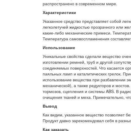
распространено в современном мире.
Характеристики
Указанное средство представляет собой лег
легколетучей жидкостью прозрачного или желт
какие-либо механические примеси. Температ
Температура самовоспламенения составляет
Использование
Уникальные свойства сделали вещество очен
изготовлении ремней, труб и другой сопутс
соединяемых поверхностей. Что касается орг
паяльных ламп и каталитических грелок. При
использование вещества при разбавлении эма
механической), а также редукторов и мостов
тормозов, сцепления и системы ABS. В ради
очищения тканей и меха. Примечательно, что
Вывод
Как видим, указанное вещество позволяет бе
Продукт давно зарекомендовал себя в разных
Как заказать