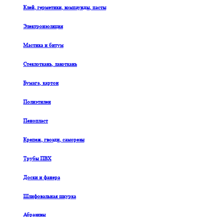
Клей, герметики, компаунды, пасты
Электроизоляция
Мастика и битум
Стеклоткань, лакоткань
Бумага, картон
Полиэтилен
Пенопласт
Крепеж, гвозди, саморезы
Трубы ПВХ
Доски и фанера
Шлифовальная шкурка
Абразивы