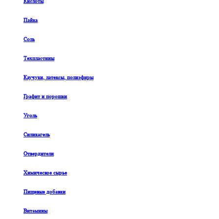
Кислоты
Пайка
Соль
Техпластины
Каучуки, латексы, полиэфиры
Графит и порошки
Уголь
Силикагель
Отвердители
Химическое сырье
Пищевые добавки
Витамины