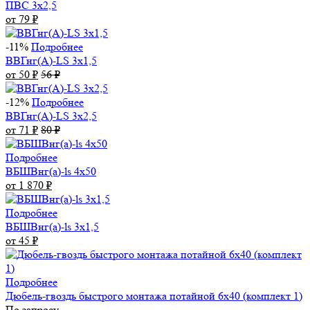
ПВС 3х2,5
от 79
₽
-11%
Подробнее
ВВГнг(А)-LS 3х1,5
от 50
₽
56
₽
-12%
Подробнее
ВВГнг(А)-LS 3х2,5
от 71
₽
80
₽
Подробнее
ВБШВнг(а)-ls 4x50
от 1 870
₽
Подробнее
ВБШВнг(а)-ls 3х1,5
от 45
₽
Подробнее
Дюбель-гвоздь быстрого монтажа потайной 6х40 (комплект 1)
По запросу