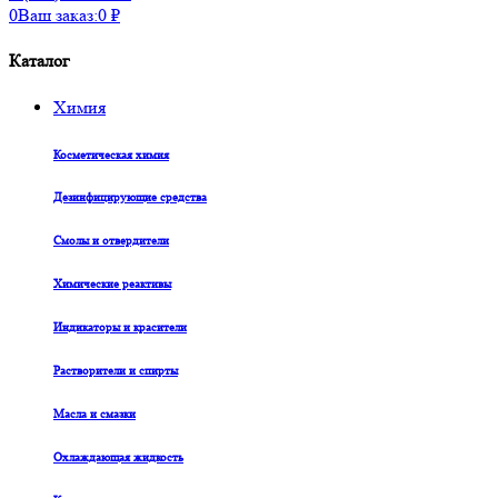
0
Ваш заказ:
0
₽
Каталог
Химия
Косметическая химия
Дезинфицирующие средства
Смолы и отвердители
Химические реактивы
Индикаторы и красители
Растворители и спирты
Масла и смазки
Охлаждающая жидкость