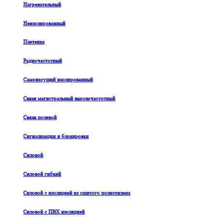
Нагревательный
Неизолированный
Плетенка
Радиочастотный
Самонесущий изолированный
Связи магистральный высокочастотный
Связи полевой
Сигнализации и блокировки
Силовой
Силовой гибкий
Силовой с изоляцией из сшитого полиэтилена
Силовой с ПВХ изоляцией