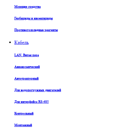
Моющие средства
Гербициды и инсектициды
Противогололедные реагенты
Кабель
LAN. Витая пара
Авиакосмический
Автотракторный
Для водопогружных двигателей
Для интерфейса RS-485
Контрольный
Монтажный