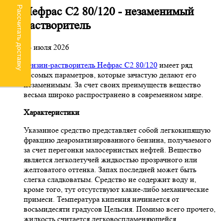
Рассчитать доставку
Нефрас С2 80/120 - незаменимый
растворитель
24 июля 2026
Бензин-растворитель Нефрас С2 80/120
имеет ряд
весомых параметров, которые зачастую делают его
незаменимым. За счет своих преимуществ вещество
весьма широко распространено в современном мире.
Характеристики
Указанное средство представляет собой легкокипящую
фракцию деароматизированного бензина, получаемого
за счет перегонки малосернистых нефтей. Вещество
является легколетучей жидкостью прозрачного или
желтоватого оттенка. Запах последней может быть
слегка сладковатым. Средство не содержит воду и,
кроме того, тут отсутствуют какие-либо механические
примеси. Температура кипения начинается от
восьмидесяти градусов Цельсия. Помимо всего прочего,
жидкость считается легковоспламеняющейся.