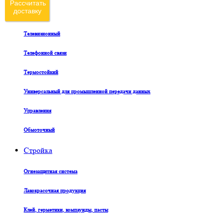
Рассчитать
доставку
Судовой
Телевизионный
Телефонной связи
Термостойкий
Универсальный для промышленной передачи данных
Управления
Обмоточный
Стройка
Огнезащитная система
Лакокрасочная продукция
Клей, герметики, компаунды, пасты