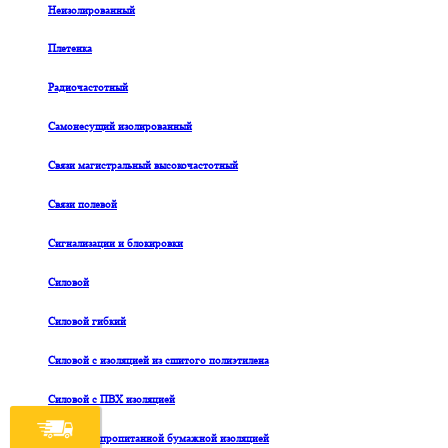
Неизолированный
Плетенка
Радиочастотный
Самонесущий изолированный
Связи магистральный высокочастотный
Связи полевой
Сигнализации и блокировки
Силовой
Силовой гибкий
Силовой с изоляцией из сшитого полиэтилена
Силовой с ПВХ изоляцией
Силовой с пропитанной бумажной изоляцией