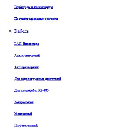
Гербициды и инсектициды
Противогололедные реагенты
Кабель
LAN. Витая пара
Авиакосмический
Автотракторный
Для водопогружных двигателей
Для интерфейса RS-485
Контрольный
Монтажный
Нагревательный