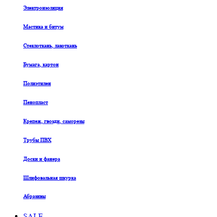
Электроизоляция
Мастика и битум
Стеклоткань, лакоткань
Бумага, картон
Полиэтилен
Пенопласт
Крепеж, гвозди, саморезы
Трубы ПВХ
Доски и фанера
Шлифовальная шкурка
Абразивы
SALE