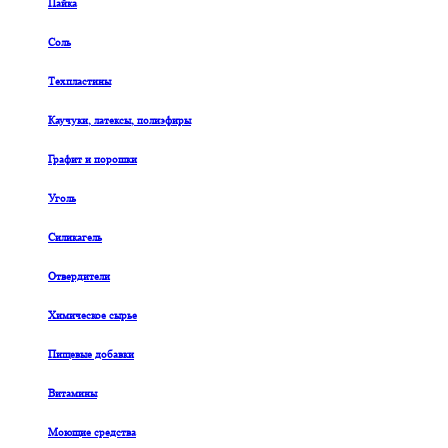
Пайка
Соль
Техпластины
Каучуки, латексы, полиэфиры
Графит и порошки
Уголь
Силикагель
Отвердители
Химическое сырье
Пищевые добавки
Витамины
Моющие средства