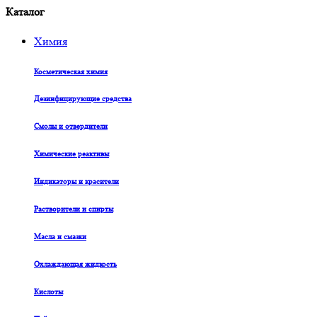
Каталог
Химия
Косметическая химия
Дезинфицирующие средства
Смолы и отвердители
Химические реактивы
Индикаторы и красители
Растворители и спирты
Масла и смазки
Охлаждающая жидкость
Кислоты