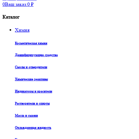
0
Ваш заказ:
0
₽
Каталог
Химия
Косметическая химия
Дезинфицирующие средства
Смолы и отвердители
Химические реактивы
Индикаторы и красители
Растворители и спирты
Масла и смазки
Охлаждающая жидкость