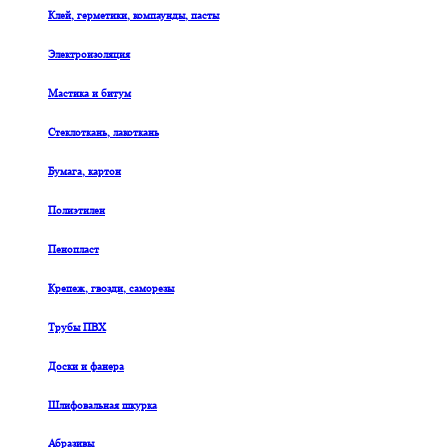
Клей, герметики, компаунды, пасты
Электроизоляция
Мастика и битум
Стеклоткань, лакоткань
Бумага, картон
Полиэтилен
Пенопласт
Крепеж, гвозди, саморезы
Трубы ПВХ
Доски и фанера
Шлифовальная шкурка
Абразивы