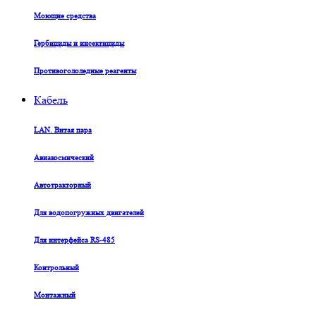
Моющие средства
Гербициды и инсектициды
Противогололедные реагенты
Кабель
LAN. Витая пара
Авиакосмический
Автотракторный
Для водопогружных двигателей
Для интерфейса RS-485
Контрольный
Монтажный