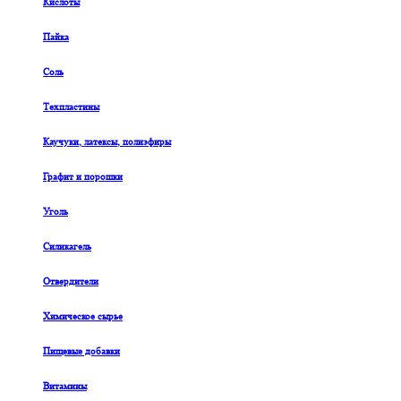
Кислоты
Пайка
Соль
Техпластины
Каучуки, латексы, полиэфиры
Графит и порошки
Уголь
Силикагель
Отвердители
Химическое сырье
Пищевые добавки
Витамины