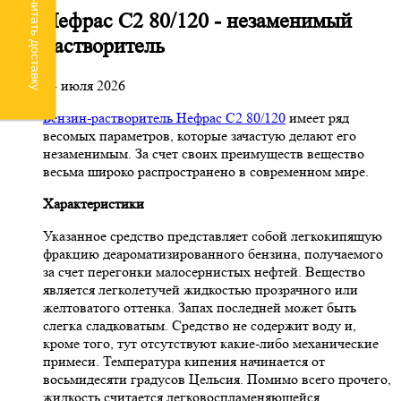
Рассчитать доставку
Нефрас С2 80/120 - незаменимый
растворитель
24 июля 2026
Бензин-растворитель Нефрас С2 80/120
имеет ряд
весомых параметров, которые зачастую делают его
незаменимым. За счет своих преимуществ вещество
весьма широко распространено в современном мире.
Характеристики
Указанное средство представляет собой легкокипящую
фракцию деароматизированного бензина, получаемого
за счет перегонки малосернистых нефтей. Вещество
является легколетучей жидкостью прозрачного или
желтоватого оттенка. Запах последней может быть
слегка сладковатым. Средство не содержит воду и,
кроме того, тут отсутствуют какие-либо механические
примеси. Температура кипения начинается от
восьмидесяти градусов Цельсия. Помимо всего прочего,
жидкость считается легковоспламеняющейся.