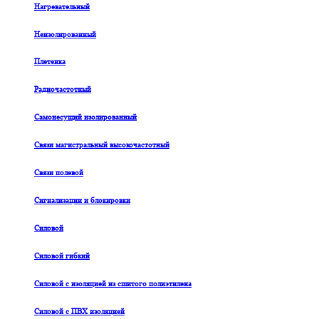
Нагревательный
Неизолированный
Плетенка
Радиочастотный
Самонесущий изолированный
Связи магистральный высокочастотный
Связи полевой
Сигнализации и блокировки
Силовой
Силовой гибкий
Силовой с изоляцией из сшитого полиэтилена
Силовой с ПВХ изоляцией