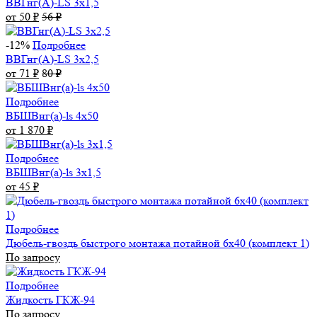
ВВГнг(А)-LS 3х1,5
от 50
₽
56
₽
-12%
Подробнее
ВВГнг(А)-LS 3х2,5
от 71
₽
80
₽
Подробнее
ВБШВнг(а)-ls 4x50
от 1 870
₽
Подробнее
ВБШВнг(а)-ls 3х1,5
от 45
₽
Подробнее
Дюбель-гвоздь быстрого монтажа потайной 6х40 (комплект 1)
По запросу
Подробнее
Жидкость ГКЖ-94
По запросу