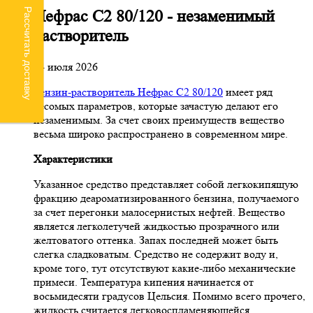
Рассчитать доставку
Нефрас С2 80/120 - незаменимый
растворитель
24 июля 2026
Бензин-растворитель Нефрас С2 80/120
имеет ряд
весомых параметров, которые зачастую делают его
незаменимым. За счет своих преимуществ вещество
весьма широко распространено в современном мире.
Характеристики
Указанное средство представляет собой легкокипящую
фракцию деароматизированного бензина, получаемого
за счет перегонки малосернистых нефтей. Вещество
является легколетучей жидкостью прозрачного или
желтоватого оттенка. Запах последней может быть
слегка сладковатым. Средство не содержит воду и,
кроме того, тут отсутствуют какие-либо механические
примеси. Температура кипения начинается от
восьмидесяти градусов Цельсия. Помимо всего прочего,
жидкость считается легковоспламеняющейся.