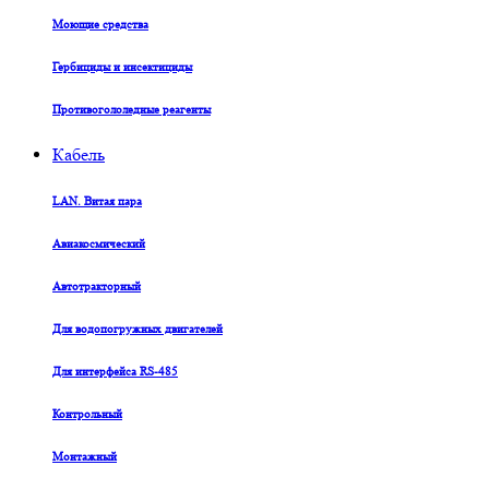
Моющие средства
Гербициды и инсектициды
Противогололедные реагенты
Кабель
LAN. Витая пара
Авиакосмический
Автотракторный
Для водопогружных двигателей
Для интерфейса RS-485
Контрольный
Монтажный