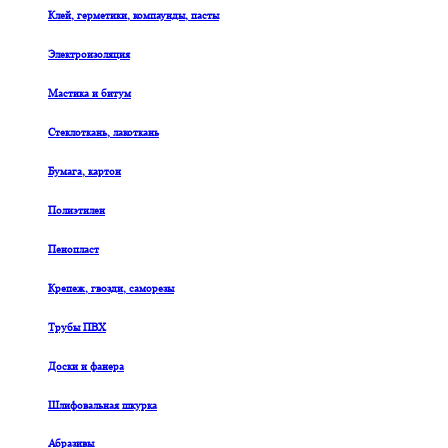
Клей, герметики, компаунды, пасты
Электроизоляция
Мастика и битум
Стеклоткань, лакоткань
Бумага, картон
Полиэтилен
Пенопласт
Крепеж, гвозди, саморезы
Трубы ПВХ
Доски и фанера
Шлифовальная шкурка
Абразивы