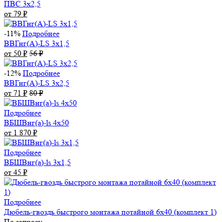
ПВС 3х2,5
от 79
₽
-11%
Подробнее
ВВГнг(А)-LS 3х1,5
от 50
₽
56
₽
-12%
Подробнее
ВВГнг(А)-LS 3х2,5
от 71
₽
80
₽
Подробнее
ВБШВнг(а)-ls 4x50
от 1 870
₽
Подробнее
ВБШВнг(а)-ls 3х1,5
от 45
₽
Подробнее
Дюбель-гвоздь быстрого монтажа потайной 6х40 (комплект 1)
По запросу