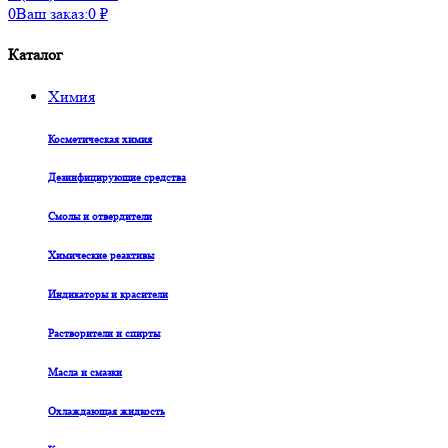
0
Ваш заказ:
0
₽
Каталог
Химия
Косметическая химия
Дезинфицирующие средства
Смолы и отвердители
Химические реактивы
Индикаторы и красители
Растворители и спирты
Масла и смазки
Охлаждающая жидкость