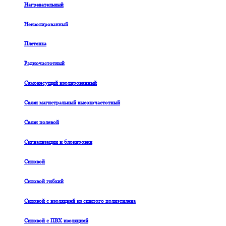
Нагревательный
Неизолированный
Плетенка
Радиочастотный
Самонесущий изолированный
Связи магистральный высокочастотный
Связи полевой
Сигнализации и блокировки
Силовой
Силовой гибкий
Силовой с изоляцией из сшитого полиэтилена
Силовой с ПВХ изоляцией