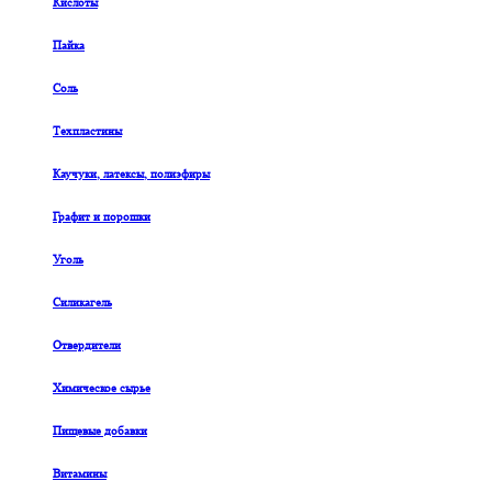
Кислоты
Пайка
Соль
Техпластины
Каучуки, латексы, полиэфиры
Графит и порошки
Уголь
Силикагель
Отвердители
Химическое сырье
Пищевые добавки
Витамины