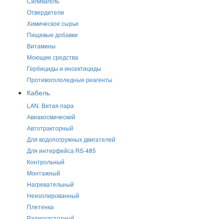
Силикагель
Отвердители
Химическое сырье
Пищевые добавки
Витамины
Моющие средства
Гербициды и инсектициды
Противогололедные реагенты
Кабель
LAN. Витая пара
Авиакосмический
Автотракторный
Для водопогружных двигателей
Для интерфейса RS-485
Контрольный
Монтажный
Нагревательный
Неизолированный
Плетенка
Радиочастотный