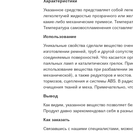
Характеристики
Указанное средство представляет собой лег
легколетучей жидкостью прозрачного или желт
какие-либо механические примеси. Температ
Температура самовоспламенения составляет
Использование
Уникальные свойства сделали вещество очен
изготовлении ремней, труб и другой сопутс
соединяемых поверхностей. Что касается орг
паяльных ламп и каталитических грелок. При
использование вещества при разбавлении эма
механической), а также редукторов и мостов
тормозов, сцепления и системы ABS. В ради
очищения тканей и меха. Примечательно, что
Вывод
Как видим, указанное вещество позволяет бе
Продукт давно зарекомендовал себя в разных
Как заказать
Связавшись с нашими специалистами, можно л