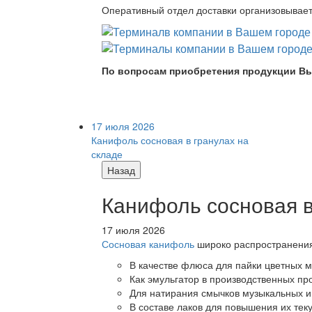
Оперативный отдел доставки организовывает 
По вопросам приобретения продукции Вы
17 июля 2026
Канифоль сосновая в гранулах на
складе
Назад
Канифоль сосновая в
17 июля 2026
Сосновая канифоль
широко распространения 
В качестве флюса для пайки цветных ме
Как эмульгатор в производственных про
Для натирания смычков музыкальных ин
В составе лаков для повышения их теку