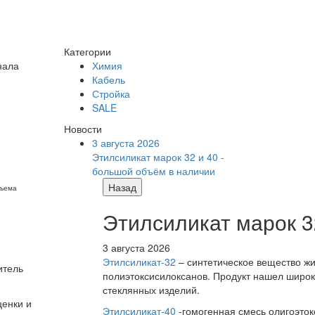
Категории
нала
Химия
Кабель
Стройка
SALE
Новости
3 августа 2026
Этилсиликат марок 32 и 40 -
большой объём в наличии
Назад
бъема
Этилсиликат марок 3
3 августа 2026
Этилсиликат-32
– синтетическое вещество жи
итель
полиэтоксисилоксанов. Продукт нашел широк
стеклянных изделий.
ценки и
Этилсиликат-40
-гомогенная смесь олигоэток