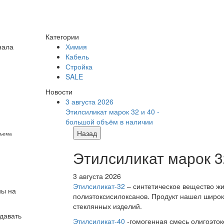
Категории
нала
Химия
Кабель
Стройка
SALE
Новости
3 августа 2026
Этилсиликат марок 32 и 40 -
большой объём в наличии
Назад
бъема
Этилсиликат марок 3
3 августа 2026
Этилсиликат-32
– синтетическое вещество жи
ны на
полиэтоксисилоксанов. Продукт нашел широк
стеклянных изделий.
давать
Этилсиликат-40
-гомогенная смесь олигоэток