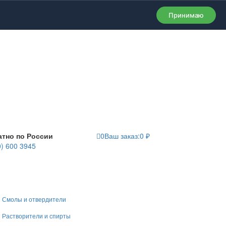
Принимаю
атно по России
0
Ваш заказ:
0
₽
0) 600 3945
Смолы и отвердители
Растворители и спирты