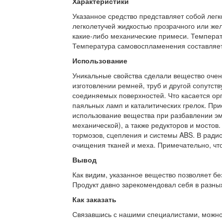
Характеристики
Указанное средство представляет собой лег
легколетучей жидкостью прозрачного или желт
какие-либо механические примеси. Температ
Температура самовоспламенения составляет
Использование
Уникальные свойства сделали вещество очен
изготовлении ремней, труб и другой сопутс
соединяемых поверхностей. Что касается орг
паяльных ламп и каталитических грелок. При
использование вещества при разбавлении эма
механической), а также редукторов и мостов
тормозов, сцепления и системы ABS. В ради
очищения тканей и меха. Примечательно, что
Вывод
Как видим, указанное вещество позволяет бе
Продукт давно зарекомендовал себя в разных
Как заказать
Связавшись с нашими специалистами, можно л