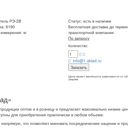
тель РЭ-2В
Статус:
есть в наличии
ра: 6190
Бесплатная доставка до терми
измерения: кг
транспортной компании
По запросу
Количество:
info@1-sklad.ru
Заказать
Цена может меняться в зависимости от о
закупки
лад»
продукции оптом и в розницу и предлагает максимально низкие це
тупны для приобретения практически в любом объеме.
напрямую, что позволяет миновать посреднические наценки и про