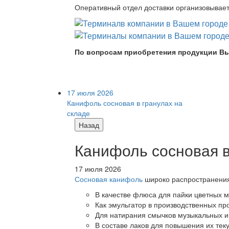
Оперативный отдел доставки организовывает 
По вопросам приобретения продукции Вы
17 июля 2026
Канифоль сосновая в гранулах на
складе
Назад
Канифоль сосновая в
17 июля 2026
Сосновая канифоль
широко распространения 
В качестве флюса для пайки цветных ме
Как эмульгатор в производственных про
Для натирания смычков музыкальных ин
В составе лаков для повышения их теку