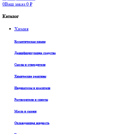
0
Ваш заказ:
0
₽
Каталог
Химия
Косметическая химия
Дезинфицирующие средства
Смолы и отвердители
Химические реактивы
Индикаторы и красители
Растворители и спирты
Масла и смазки
Охлаждающая жидкость