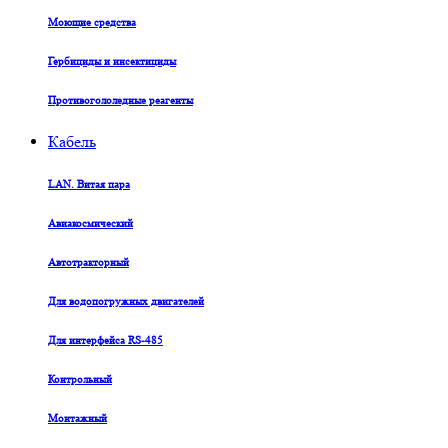
Моющие средства
Гербициды и инсектициды
Противогололедные реагенты
Кабель
LAN. Витая пара
Авиакосмический
Автотракторный
Для водопогружных двигателей
Для интерфейса RS-485
Контрольный
Монтажный