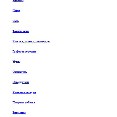
Кислоты
Пайка
Соль
Техпластины
Каучуки, латексы, полиэфиры
Графит и порошки
Уголь
Силикагель
Отвердители
Химическое сырье
Пищевые добавки
Витамины