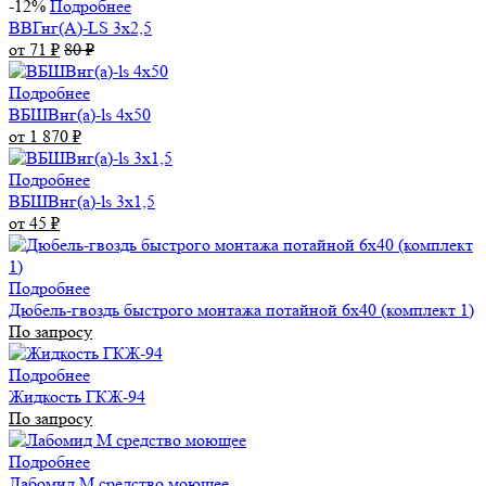
-12%
Подробнее
ВВГнг(А)-LS 3х2,5
от 71
₽
80
₽
Подробнее
ВБШВнг(а)-ls 4x50
от 1 870
₽
Подробнее
ВБШВнг(а)-ls 3х1,5
от 45
₽
Подробнее
Дюбель-гвоздь быстрого монтажа потайной 6х40 (комплект 1)
По запросу
Подробнее
Жидкость ГКЖ-94
По запросу
Подробнее
Лабомид М средство моющее