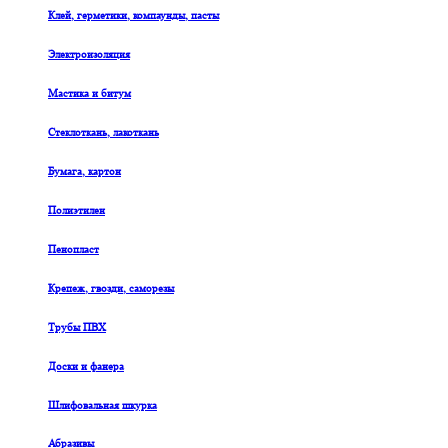
Клей, герметики, компаунды, пасты
Электроизоляция
Мастика и битум
Стеклоткань, лакоткань
Бумага, картон
Полиэтилен
Пенопласт
Крепеж, гвозди, саморезы
Трубы ПВХ
Доски и фанера
Шлифовальная шкурка
Абразивы