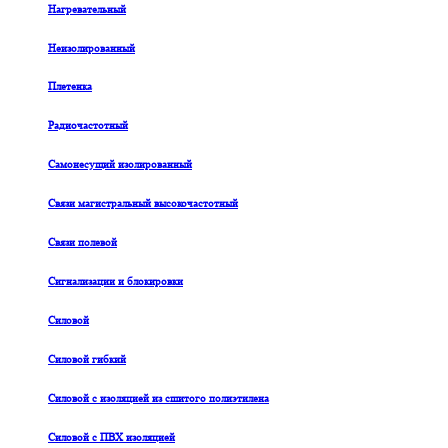
Нагревательный
Неизолированный
Плетенка
Радиочастотный
Самонесущий изолированный
Связи магистральный высокочастотный
Связи полевой
Сигнализации и блокировки
Силовой
Силовой гибкий
Силовой с изоляцией из сшитого полиэтилена
Силовой с ПВХ изоляцией