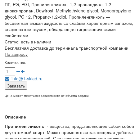
ПГ, PG, PGI, Пропиленгликоль, 1,2-пропандиол, 1,2-
диоксипропан, Dowfrost, Methylethylene glycol, Monopropylene
glycol, PG 12, Propane-1,2-diol. Пропиленгликоль —
бесцветная вязкая жидкость со слабым характерным запахом,
сладковатым вкусом, обладающая гигроскопическими
свойствами.
Статус:
есть в наличии
Бесплатная доставка до терминала транспортной компании
По запросу
Количество:
info@1-sklad.ru
Заказать
Цена может меняться в зависимости от объема закупки
Описание
Пропиленгликоль
- вещество, представляющее собой собой
двухатомный спирт. Может применяться как пищевая добавка
группы растворителей. Cладковатая нетоксичная жидкость