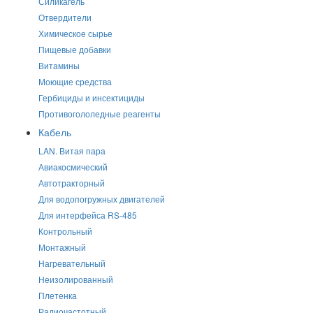
Силикагель
Отвердители
Химическое сырье
Пищевые добавки
Витамины
Моющие средства
Гербициды и инсектициды
Противогололедные реагенты
Кабель
LAN. Витая пара
Авиакосмический
Автотракторный
Для водопогружных двигателей
Для интерфейса RS-485
Контрольный
Монтажный
Нагревательный
Неизолированный
Плетенка
Радиочастотный