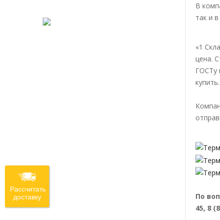
В комп
так и 
«1 Скл
цена. 
ГОСТу 
купить
Компан
отправ
Рассчитать
По воп
доставку
45, 8 