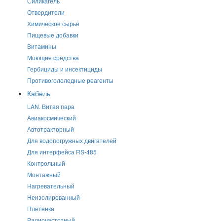
Силикагель
Отвердители
Химическое сырье
Пищевые добавки
Витамины
Моющие средства
Гербициды и инсектициды
Противогололедные реагенты
Кабель
LAN. Витая пара
Авиакосмический
Автотракторный
Для водопогружных двигателей
Для интерфейса RS-485
Контрольный
Монтажный
Нагревательный
Неизолированный
Плетенка
Радиочастотный