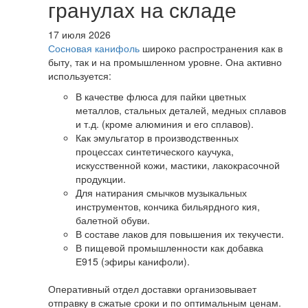
гранулах на складе
17 июля 2026
Сосновая канифоль
широко распространения как в
быту, так и на промышленном уровне. Она активно
используется:
В качестве флюса для пайки цветных
металлов, стальных деталей, медных сплавов
и т.д. (кроме алюминия и его сплавов).
Как эмульгатор в производственных
процессах синтетического каучука,
искусственной кожи, мастики, лакокрасочной
продукции.
Для натирания смычков музыкальных
инструментов, кончика бильярдного кия,
балетной обуви.
В составе лаков для повышения их текучести.
В пищевой промышленности как добавка
Е915 (эфиры канифоли).
Оперативный отдел доставки организовывает
отправку в сжатые сроки и по оптимальным ценам.