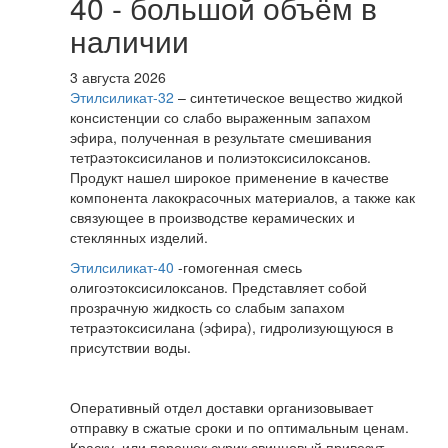
40 - большой объём в
наличии
3 августа 2026
Этилсиликат-32
– синтетическое вещество жидкой
консистенции со слабо выраженным запахом
эфира, полученная в результате смешивания
тетpаэтоксисиланов и полиэтоксисилоксанов.
Продукт нашел широкое применение в качестве
компонента лакокрасочных материалов, а также как
связующее в производстве керамических и
стеклянных изделий.
Этилсиликат-40
-гомогенная смесь
олигоэтоксисилоксанов. Представляет собой
прозрачную жидкость со слабым запахом
тетраэтоксисилана (эфира), гидролизующуюся в
присутствии воды.
Оперативный отдел доставки организовывает
отправку в сжатые сроки и по оптимальным ценам.
Краску, или порошок сурик свинцовый привезут