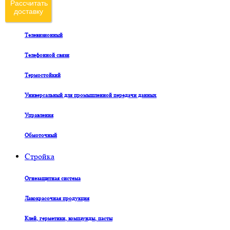
Рассчитать
доставку
Судовой
Телевизионный
Телефонной связи
Термостойкий
Универсальный для промышленной передачи данных
Управления
Обмоточный
Стройка
Огнезащитная система
Лакокрасочная продукция
Клей, герметики, компаунды, пасты