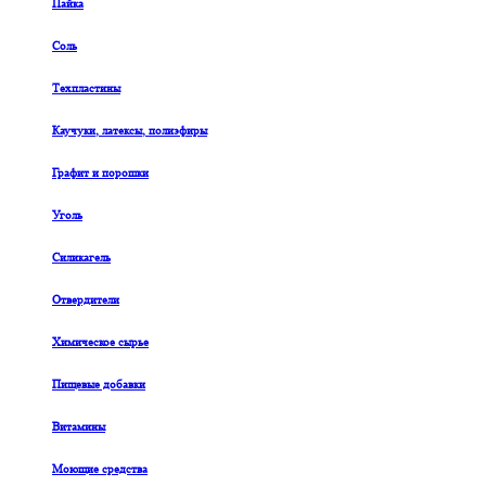
Пайка
Соль
Техпластины
Каучуки, латексы, полиэфиры
Графит и порошки
Уголь
Силикагель
Отвердители
Химическое сырье
Пищевые добавки
Витамины
Моющие средства