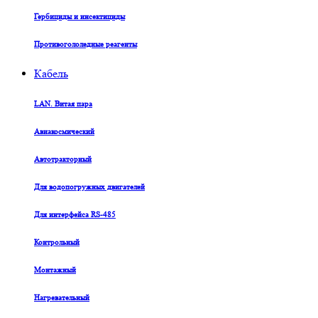
Гербициды и инсектициды
Противогололедные реагенты
Кабель
LAN. Витая пара
Авиакосмический
Автотракторный
Для водопогружных двигателей
Для интерфейса RS-485
Контрольный
Монтажный
Нагревательный