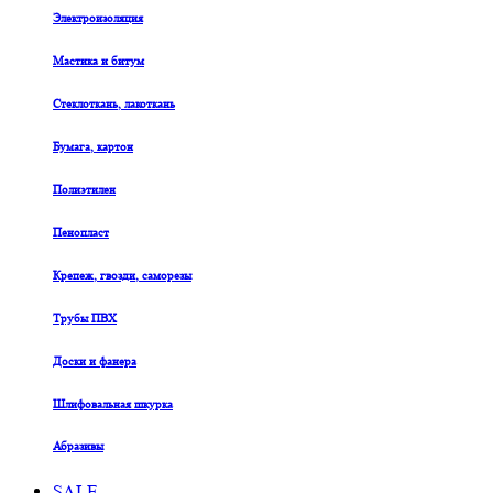
Электроизоляция
Мастика и битум
Стеклоткань, лакоткань
Бумага, картон
Полиэтилен
Пенопласт
Крепеж, гвозди, саморезы
Трубы ПВХ
Доски и фанера
Шлифовальная шкурка
Абразивы
SALE