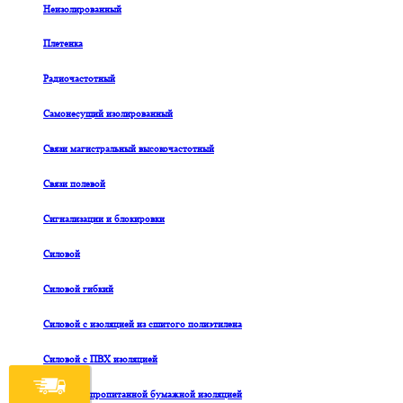
Неизолированный
Плетенка
Радиочастотный
Самонесущий изолированный
Связи магистральный высокочастотный
Связи полевой
Сигнализации и блокировки
Силовой
Силовой гибкий
Силовой с изоляцией из сшитого полиэтилена
Силовой с ПВХ изоляцией
Силовой с пропитанной бумажной изоляцией