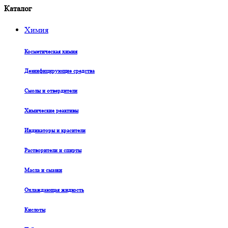
Каталог
Химия
Косметическая химия
Дезинфицирующие средства
Смолы и отвердители
Химические реактивы
Индикаторы и красители
Растворители и спирты
Масла и смазки
Охлаждающая жидкость
Кислоты