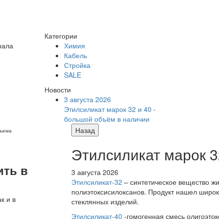
Категории
нала
Химия
Кабель
Стройка
SALE
Новости
3 августа 2026
Этилсиликат марок 32 и 40 -
большой объём в наличии
Назад
бъема
Этилсиликат марок 3
ить в
3 августа 2026
Этилсиликат-32
– синтетическое вещество жи
полиэтоксисилоксанов. Продукт нашел широк
к и в
стеклянных изделий.
Этилсиликат-40
-гомогенная смесь олигоэток