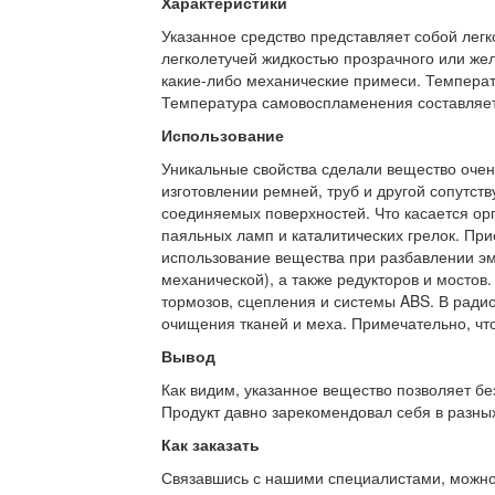
Характеристики
Указанное средство представляет собой лег
легколетучей жидкостью прозрачного или желт
какие-либо механические примеси. Температ
Температура самовоспламенения составляет
Использование
Уникальные свойства сделали вещество очен
изготовлении ремней, труб и другой сопутс
соединяемых поверхностей. Что касается орг
паяльных ламп и каталитических грелок. При
использование вещества при разбавлении эма
механической), а также редукторов и мостов
тормозов, сцепления и системы ABS. В ради
очищения тканей и меха. Примечательно, что
Вывод
Как видим, указанное вещество позволяет бе
Продукт давно зарекомендовал себя в разных
Как заказать
Связавшись с нашими специалистами, можно л