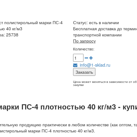
т полистирольный марки ПС-4
Статус:
есть в наличии
ью 40 кг/м3
Бесплатная доставка до терми
ра: 25738
транспортной компании
По запросу
Количество:
info@1-sklad.ru
Заказать
Цена может меняться в зависимости от о
закупки
рки ПС-4 плотностью 40 кг/м3 - куп
тельную продукцию практически в любом количестве (как оптом, та
олистирольный марки ПС-4 плотностью 40 кг/м3.