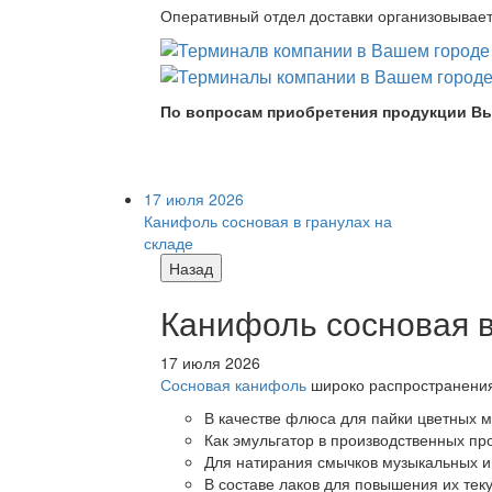
Оперативный отдел доставки организовывает 
По вопросам приобретения продукции Вы
17 июля 2026
Канифоль сосновая в гранулах на
складе
Назад
Канифоль сосновая в
17 июля 2026
Сосновая канифоль
широко распространения 
В качестве флюса для пайки цветных ме
Как эмульгатор в производственных про
Для натирания смычков музыкальных ин
В составе лаков для повышения их теку