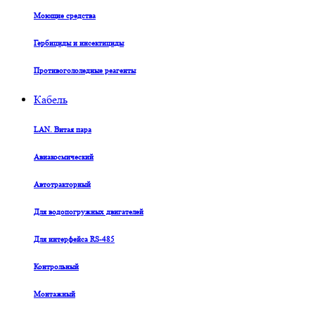
Моющие средства
Гербициды и инсектициды
Противогололедные реагенты
Кабель
LAN. Витая пара
Авиакосмический
Автотракторный
Для водопогружных двигателей
Для интерфейса RS-485
Контрольный
Монтажный