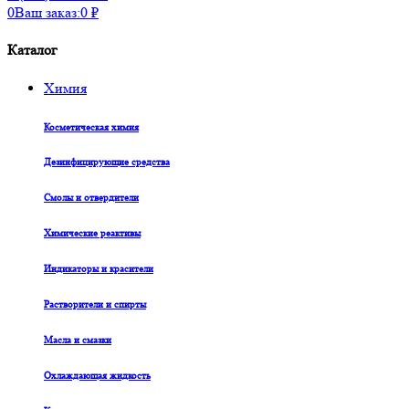
0
Ваш заказ:
0
₽
Каталог
Химия
Косметическая химия
Дезинфицирующие средства
Смолы и отвердители
Химические реактивы
Индикаторы и красители
Растворители и спирты
Масла и смазки
Охлаждающая жидкость