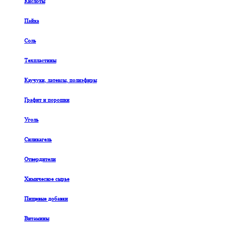
Кислоты
Пайка
Соль
Техпластины
Каучуки, латексы, полиэфиры
Графит и порошки
Уголь
Силикагель
Отвердители
Химическое сырье
Пищевые добавки
Витамины