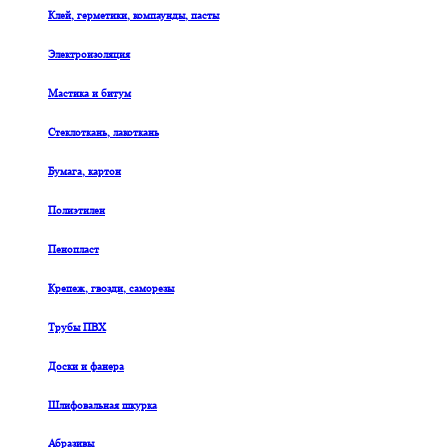
Клей, герметики, компаунды, пасты
Электроизоляция
Мастика и битум
Стеклоткань, лакоткань
Бумага, картон
Полиэтилен
Пенопласт
Крепеж, гвозди, саморезы
Трубы ПВХ
Доски и фанера
Шлифовальная шкурка
Абразивы