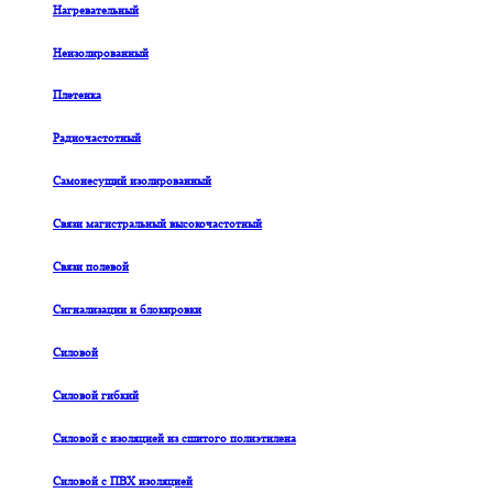
Нагревательный
Неизолированный
Плетенка
Радиочастотный
Самонесущий изолированный
Связи магистральный высокочастотный
Связи полевой
Сигнализации и блокировки
Силовой
Силовой гибкий
Силовой с изоляцией из сшитого полиэтилена
Силовой с ПВХ изоляцией