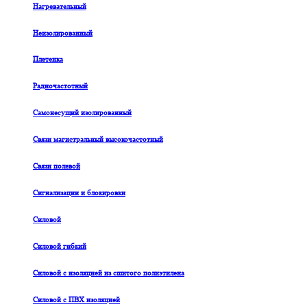
Нагревательный
Неизолированный
Плетенка
Радиочастотный
Самонесущий изолированный
Связи магистральный высокочастотный
Связи полевой
Сигнализации и блокировки
Силовой
Силовой гибкий
Силовой с изоляцией из сшитого полиэтилена
Силовой с ПВХ изоляцией