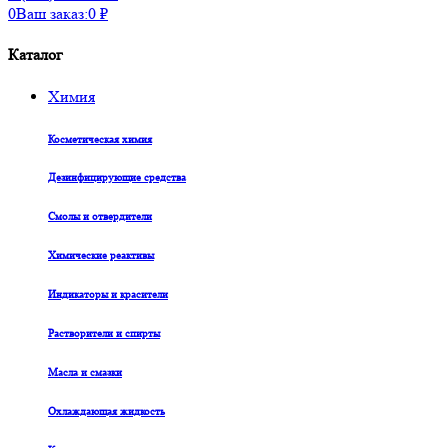
0
Ваш заказ:
0
₽
Каталог
Химия
Косметическая химия
Дезинфицирующие средства
Смолы и отвердители
Химические реактивы
Индикаторы и красители
Растворители и спирты
Масла и смазки
Охлаждающая жидкость