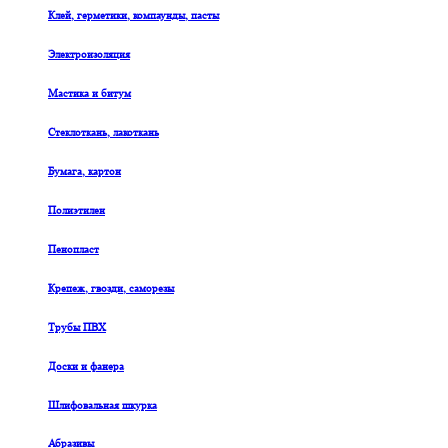
Клей, герметики, компаунды, пасты
Электроизоляция
Мастика и битум
Стеклоткань, лакоткань
Бумага, картон
Полиэтилен
Пенопласт
Крепеж, гвозди, саморезы
Трубы ПВХ
Доски и фанера
Шлифовальная шкурка
Абразивы