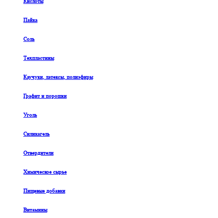
Кислоты
Пайка
Соль
Техпластины
Каучуки, латексы, полиэфиры
Графит и порошки
Уголь
Силикагель
Отвердители
Химическое сырье
Пищевые добавки
Витамины