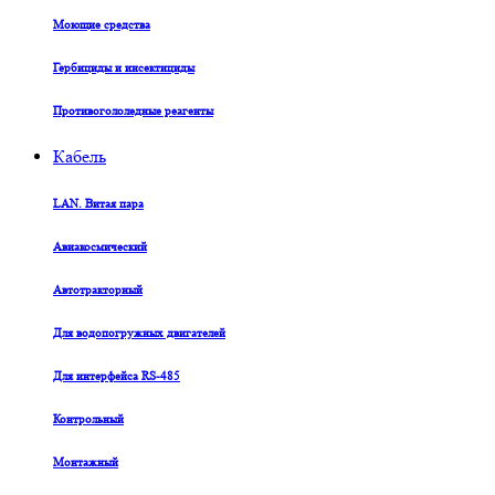
Моющие средства
Гербициды и инсектициды
Противогололедные реагенты
Кабель
LAN. Витая пара
Авиакосмический
Автотракторный
Для водопогружных двигателей
Для интерфейса RS-485
Контрольный
Монтажный