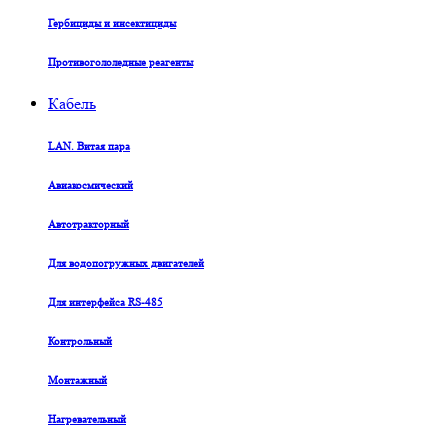
Гербициды и инсектициды
Противогололедные реагенты
Кабель
LAN. Витая пара
Авиакосмический
Автотракторный
Для водопогружных двигателей
Для интерфейса RS-485
Контрольный
Монтажный
Нагревательный