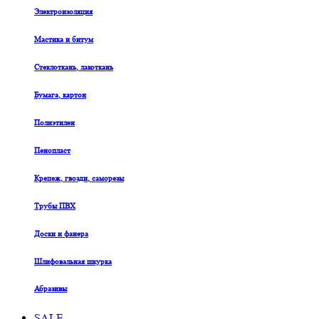
Электроизоляция
Мастика и битум
Стеклоткань, лакоткань
Бумага, картон
Полиэтилен
Пенопласт
Крепеж, гвозди, саморезы
Трубы ПВХ
Доски и фанера
Шлифовальная шкурка
Абразивы
SALE