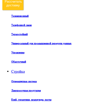
Рассчитать
доставку
Судовой
Телевизионный
Телефонной связи
Термостойкий
Универсальный для промышленной передачи данных
Управления
Обмоточный
Стройка
Огнезащитная система
Лакокрасочная продукция
Клей, герметики, компаунды, пасты