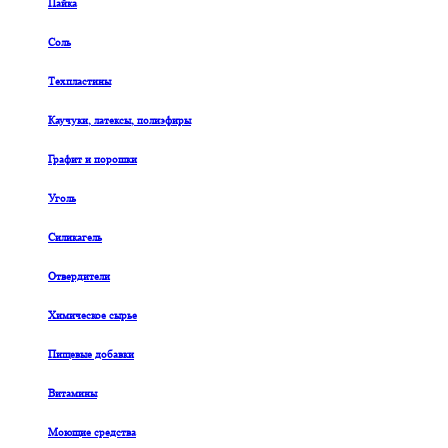
Пайка
Соль
Техпластины
Каучуки, латексы, полиэфиры
Графит и порошки
Уголь
Силикагель
Отвердители
Химическое сырье
Пищевые добавки
Витамины
Моющие средства