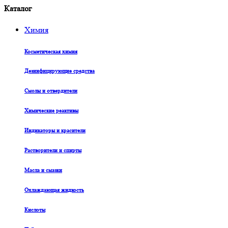
Каталог
Химия
Косметическая химия
Дезинфицирующие средства
Смолы и отвердители
Химические реактивы
Индикаторы и красители
Растворители и спирты
Масла и смазки
Охлаждающая жидкость
Кислоты