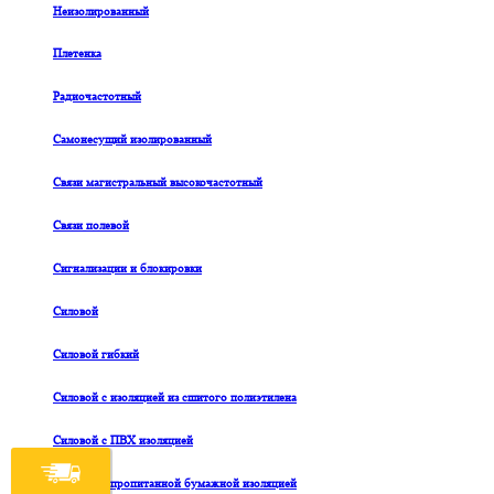
Неизолированный
Плетенка
Радиочастотный
Самонесущий изолированный
Связи магистральный высокочастотный
Связи полевой
Сигнализации и блокировки
Силовой
Силовой гибкий
Силовой с изоляцией из сшитого полиэтилена
Силовой с ПВХ изоляцией
Силовой с пропитанной бумажной изоляцией