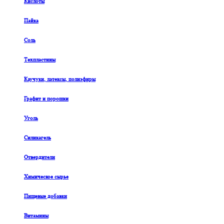
Кислоты
Пайка
Соль
Техпластины
Каучуки, латексы, полиэфиры
Графит и порошки
Уголь
Силикагель
Отвердители
Химическое сырье
Пищевые добавки
Витамины