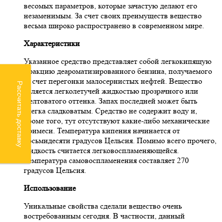
весомых параметров, которые зачастую делают его
незаменимым. За счет своих преимуществ вещество
весьма широко распространено в современном мире.
Характеристики
Указанное средство представляет собой легкокипящую
фракцию деароматизированного бензина, получаемого
за счет перегонки малосернистых нефтей. Вещество
Рассчитать доставку
является легколетучей жидкостью прозрачного или
желтоватого оттенка. Запах последней может быть
слегка сладковатым. Средство не содержит воду и,
кроме того, тут отсутствуют какие-либо механические
примеси. Температура кипения начинается от
восьмидесяти градусов Цельсия. Помимо всего прочего,
жидкость считается легковоспламеняющейся.
Температура самовоспламенения составляет 270
градусов Цельсия.
Использование
Уникальные свойства сделали вещество очень
востребованным сегодня. В частности, данный