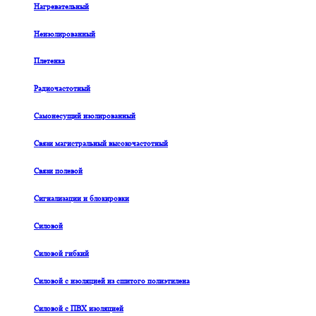
Нагревательный
Неизолированный
Плетенка
Радиочастотный
Самонесущий изолированный
Связи магистральный высокочастотный
Связи полевой
Сигнализации и блокировки
Силовой
Силовой гибкий
Силовой с изоляцией из сшитого полиэтилена
Силовой с ПВХ изоляцией