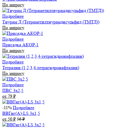
По запросу
Подробнее
Тиурам Д (Тетраметилтиурамдисульфид (ТМТД))
По запросу
Подробнее
Присадка АКОР-1
По запросу
Подробнее
Тетралин (1,2,3,4-тетрагидронафталин)
По запросу
Подробнее
ПВС 3х2,5
от 79
₽
-11%
Подробнее
ВВГнг(А)-LS 3х1,5
от 50
₽
56
₽