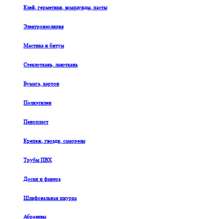
Клей, герметики, компаунды, пасты
Электроизоляция
Мастика и битум
Стеклоткань, лакоткань
Бумага, картон
Полиэтилен
Пенопласт
Крепеж, гвозди, саморезы
Трубы ПВХ
Доски и фанера
Шлифовальная шкурка
Абразивы