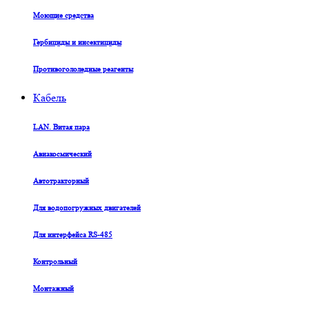
Моющие средства
Гербициды и инсектициды
Противогололедные реагенты
Кабель
LAN. Витая пара
Авиакосмический
Автотракторный
Для водопогружных двигателей
Для интерфейса RS-485
Контрольный
Монтажный