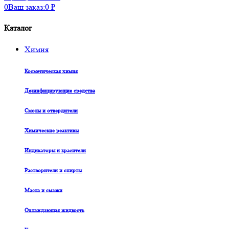
0
Ваш заказ:
0
₽
Каталог
Химия
Косметическая химия
Дезинфицирующие средства
Смолы и отвердители
Химические реактивы
Индикаторы и красители
Растворители и спирты
Масла и смазки
Охлаждающая жидкость