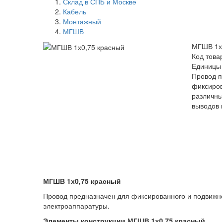
Склад в СПБ и Москве
Кабель
Монтажный
МГШВ
МГШВ 1х
Код това
Единицы
Провод п
фиксиров
различны
выводов 
МГШВ 1х0,75 красный
Провод предназначен для фиксированного и подвижно
электроаппаратуры.
Элементы конструкции МГШВ 1х0,75 красный