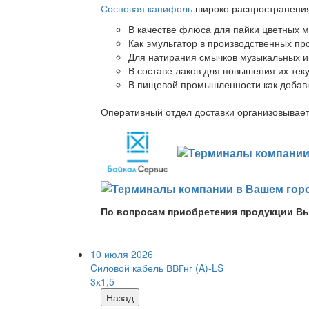
Сосновая канифоль
широко распространения 
В качестве флюса для пайки цветных ме
Как эмульгатор в производственных про
Для натирания смычков музыкальных ин
В составе лаков для повышения их теку
В пищевой промышленности как добав
Оперативный отдел доставки организовывает 
По вопросам приобретения продукции Вы
10 июля 2026
Cиловой кабель ВВГнг (A)-LS
3х1,5
Назад