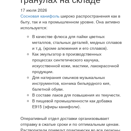
17 июля 2026
Сосновая канифоль
широко распространения как в
быту, так и на промышленном уровне. Она активно
используется:
В качестве флюса для пайки цветных
металлов, стальных деталей, медных сплавов
и т.д. (кроме алюминия и его сплавов).
Как эмульгатор в производственных
процессах синтетического каучука,
искусственной кожи, мастики, лакокрасочной
продукции.
Для натирания смычков музыкальных
инструментов, кончика бильярдного кия,
балетной обуви.
В составе лаков для повышения их текучести.
В пищевой промышленности как добавка
Е915 (эфиры канифоли).
Оперативный отдел доставки организовывает
отправку в сжатые сроки и по оптимальным ценам.
Растворители привезут практически во все регионы