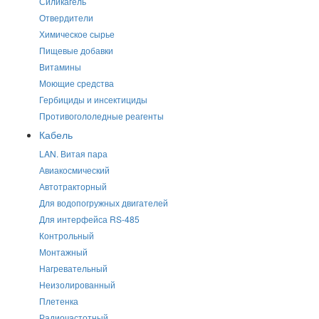
Силикагель
Отвердители
Химическое сырье
Пищевые добавки
Витамины
Моющие средства
Гербициды и инсектициды
Противогололедные реагенты
Кабель
LAN. Витая пара
Авиакосмический
Автотракторный
Для водопогружных двигателей
Для интерфейса RS-485
Контрольный
Монтажный
Нагревательный
Неизолированный
Плетенка
Радиочастотный