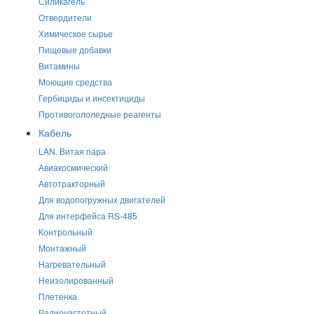
Силикагель
Отвердители
Химическое сырье
Пищевые добавки
Витамины
Моющие средства
Гербициды и инсектициды
Противогололедные реагенты
Кабель
LAN. Витая пара
Авиакосмический
Автотракторный
Для водопогружных двигателей
Для интерфейса RS-485
Контрольный
Монтажный
Нагревательный
Неизолированный
Плетенка
Радиочастотный