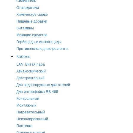
Силикагель
Отвердители
Химическое сырье
Пищевые добавки
Витамины
Моющие средства
Гербициды и инсектициды
Противогололедные реагенты
Кабель
LAN. Витая пара
Авиакосмический
Автотракторный
Для водопогружных двигателей
Для интерфейса RS-485
Контрольный
Монтажный
Нагревательный
Неизолированный
Плетенка
Радиочастотный