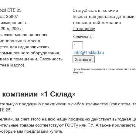
bil DTE 25
Статус:
есть в наличии
ра: 25807
Бесплатная доставка до терми
измерения: л
транспортной компании
20 л, 200 л.
По запросу
ческое масло на основе
Количество:
минеральных масел.
тся для гидравлических
info@1-sklad.ru
промышленного оборудования,
щего в помещении. Сезонность
Заказать
етнее масло).
Цена может меняться в зависимости от о
закупки
в компании «1 Склад»
тельную продукцию практически в любом количестве (как оптом, та
TE 25.
лями, за счет этого на всю нашу продукцию действует выгодная ц
роительные товары соответствуют ГОСТу или ТУ. А также прилагаютс
 которые мы предлагаем купить.