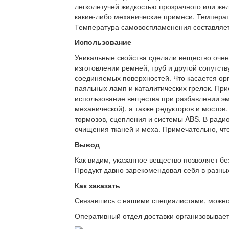
легколетучей жидкостью прозрачного или желт
какие-либо механические примеси. Температ
Температура самовоспламенения составляет
Использование
Уникальные свойства сделали вещество очен
изготовлении ремней, труб и другой сопутс
соединяемых поверхностей. Что касается орг
паяльных ламп и каталитических грелок. При
использование вещества при разбавлении эма
механической), а также редукторов и мостов
тормозов, сцепления и системы ABS. В ради
очищения тканей и меха. Примечательно, что
Вывод
Как видим, указанное вещество позволяет бе
Продукт давно зарекомендовал себя в разных
Как заказать
Связавшись с нашими специалистами, можно л
Оперативный отдел доставки организовывает 