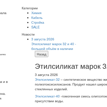
Категории
нала
Химия
Кабель
Стройка
SALE
Новости
3 августа 2026
Этилсиликат марок 32 и 40 -
большой объём в наличии
Назад
бъема
Этилсиликат марок 3
3 августа 2026
Этилсиликат-32
– синтетическое вещество жи
к и в
полиэтоксисилоксанов. Продукт нашел широк
стеклянных изделий.
ена.
Этилсиликат-40
-гомогенная смесь олигоэток
я
присутствии воды.