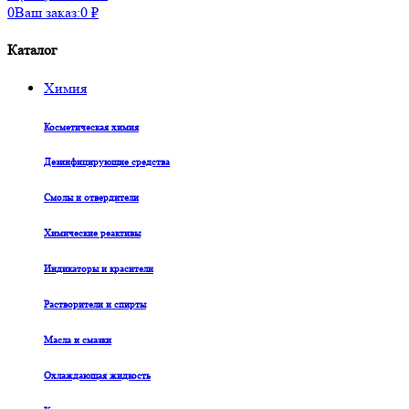
0
Ваш заказ:
0
₽
Каталог
Химия
Косметическая химия
Дезинфицирующие средства
Смолы и отвердители
Химические реактивы
Индикаторы и красители
Растворители и спирты
Масла и смазки
Охлаждающая жидкость