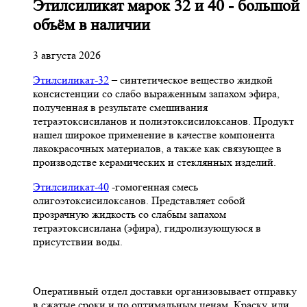
Этилсиликат марок 32 и 40 - большой
объём в наличии
3 августа 2026
Этилсиликат-32
– синтетическое вещество жидкой
консистенции со слабо выраженным запахом эфира,
полученная в результате смешивания
тетpаэтоксисиланов и полиэтоксисилоксанов. Продукт
нашел широкое применение в качестве компонента
лакокрасочных материалов, а также как связующее в
производстве керамических и стеклянных изделий.
Этилсиликат-40
-гомогенная смесь
олигоэтоксисилоксанов. Представляет собой
прозрачную жидкость со слабым запахом
тетраэтоксисилана (эфира), гидролизующуюся в
присутствии воды.
Оперативный отдел доставки организовывает отправку
в сжатые сроки и по оптимальным ценам. Краску, или