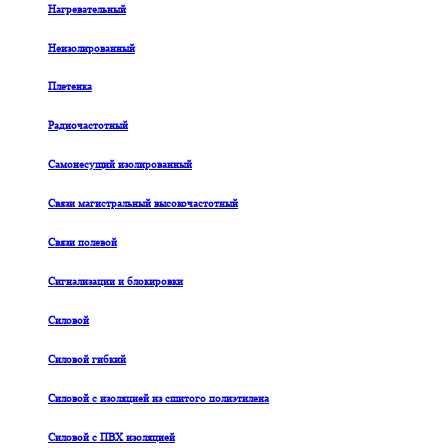
Нагревательный
Неизолированный
Плетенка
Радиочастотный
Самонесущий изолированный
Связи магистральный высокочастотный
Связи полевой
Сигнализации и блокировки
Силовой
Силовой гибкий
Силовой с изоляцией из сшитого полиэтилена
Силовой с ПВХ изоляцией