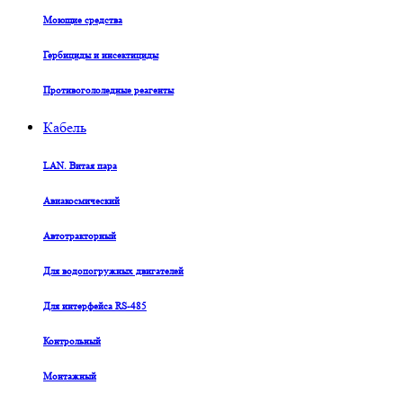
Моющие средства
Гербициды и инсектициды
Противогололедные реагенты
Кабель
LAN. Витая пара
Авиакосмический
Автотракторный
Для водопогружных двигателей
Для интерфейса RS-485
Контрольный
Монтажный