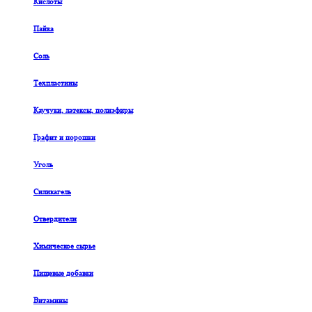
Кислоты
Пайка
Соль
Техпластины
Каучуки, латексы, полиэфиры
Графит и порошки
Уголь
Силикагель
Отвердители
Химическое сырье
Пищевые добавки
Витамины