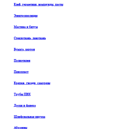
Клей, герметики, компаунды, пасты
Электроизоляция
Мастика и битум
Стеклоткань, лакоткань
Бумага, картон
Полиэтилен
Пенопласт
Крепеж, гвозди, саморезы
Трубы ПВХ
Доски и фанера
Шлифовальная шкурка
Абразивы