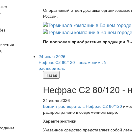
Также
Оперативный отдел доставки организовывает 
.
России.
без
По вопросам приобретения продукции Вы
явления
я,
24 июля 2026
Нефрас С2 80/120 - незаменимый
растворитель
Назад
Нефрас С2 80/120 -
24 июля 2026
Бензин-растворитель Нефрас С2 80/120
имее
распространено в современном мире.
Характеристики
ыгодным
Указанное средство представляет собой лег