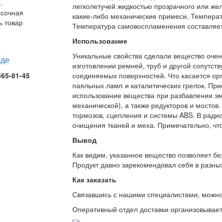
.
легколетучей жидкостью прозрачного или желт
асочная
какие-либо механические примеси. Температ
ь товар
Температура самовоспламенения составляет
Использование
Уникальные свойства сделали вещество очен
изготовлении ремней, труб и другой сопутс
565-81-45
соединяемых поверхностей. Что касается орг
паяльных ламп и каталитических грелок. При
использование вещества при разбавлении эма
механической), а также редукторов и мостов
тормозов, сцепления и системы ABS. В ради
очищения тканей и меха. Примечательно, что
Вывод
Как видим, указанное вещество позволяет бе
Продукт давно зарекомендовал себя в разных
Как заказать
Связавшись с нашими специалистами, можно л
Оперативный отдел доставки организовывает 