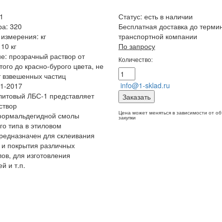
1
Статус:
есть в наличии
ра: 320
Бесплатная доставка до терми
измерения: кг
транспортной компании
10 кг
По запросу
е: прозрачный раствор от
Количество:
того до красно-бурого цвета, не
 взвешенных частиц
info@1-sklad.ru
1-2017
литовый ЛБС-1 представляет
Заказать
створ
Цена может меняться в зависимости от о
ормальдегидной смолы
закупки
го типа в этиловом
редназначен для склеивания
 и покрытия различных
ов, для изготовления
й и т.п.