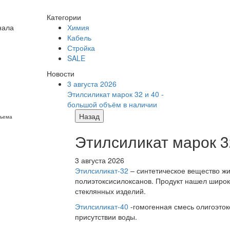
Категории
нала
Химия
Кабель
Стройка
SALE
Новости
3 августа 2026
Этилсиликат марок 32 и 40 -
большой объём в наличии
Назад
бъема
Этилсиликат марок 3
3 августа 2026
Этилсиликат-32
– синтетическое вещество жи
полиэтоксисилоксанов. Продукт нашел широк
стеклянных изделий.
Этилсиликат-40
-гомогенная смесь олигоэток
присутствии воды.