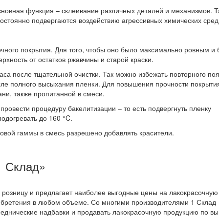
Основная функция – склеивание различных деталей и механизмов. 
постоянно подвергаются воздействию агрессивных химических сред
очного покрытия. Для того, чтобы оно было максимально ровным и 
рхность от остатков ржавчины и старой краски.
часа после тщательной очистки. Так можно избежать повторного по
сле полного высыхания пленки. Для повышения прочности покрыти
ани, также пропитанной в смеси.
ровести процедуру бакелитизации – то есть подвергнуть пленку
одогревать до 160 °C.
овой гаммы в смесь разрешено добавлять красители.
1 Склад»
 розницу и предлагает наиболее выгодные цены на лакокрасочную
обретения в любом объеме. Со многими производителями 1 Склад
реднические надбавки и продавать лакокрасочную продукцию по в