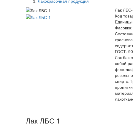
Лакокрасочная продукция
Лак ЛБС-
Код това
Единицы 
Фасовка: 
Состояни
краснова
содержит
ГОСТ: 90
Лак баке
собой ра
фенолоф
резольно
спирте.П
пропитки
материал
лакоткане
Лак ЛБС 1