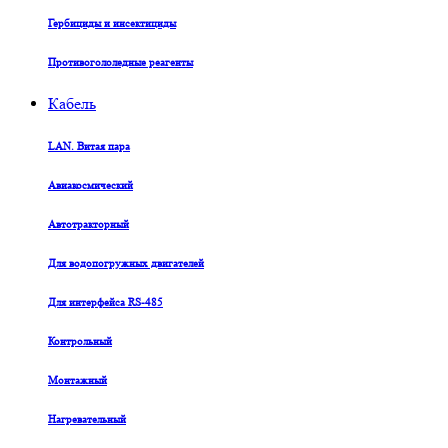
Гербициды и инсектициды
Противогололедные реагенты
Кабель
LAN. Витая пара
Авиакосмический
Автотракторный
Для водопогружных двигателей
Для интерфейса RS-485
Контрольный
Монтажный
Нагревательный