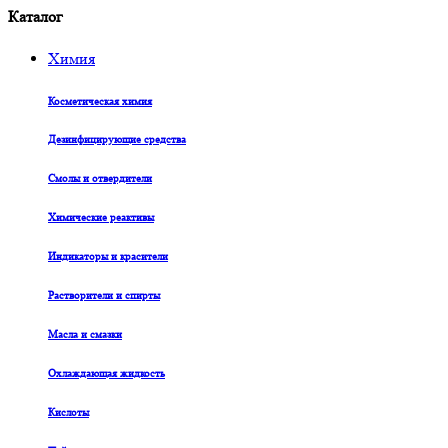
Каталог
Химия
Косметическая химия
Дезинфицирующие средства
Смолы и отвердители
Химические реактивы
Индикаторы и красители
Растворители и спирты
Масла и смазки
Охлаждающая жидкость
Кислоты