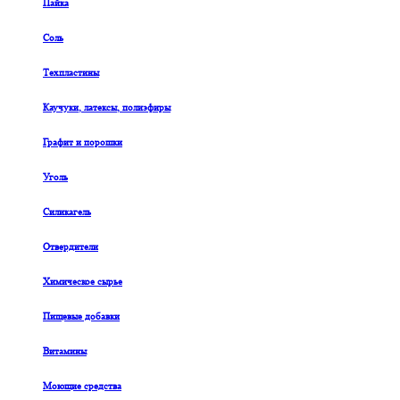
Пайка
Соль
Техпластины
Каучуки, латексы, полиэфиры
Графит и порошки
Уголь
Силикагель
Отвердители
Химическое сырье
Пищевые добавки
Витамины
Моющие средства