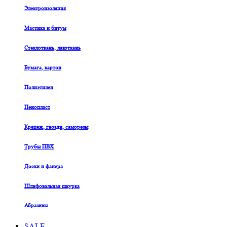
Электроизоляция
Мастика и битум
Стеклоткань, лакоткань
Бумага, картон
Полиэтилен
Пенопласт
Крепеж, гвозди, саморезы
Трубы ПВХ
Доски и фанера
Шлифовальная шкурка
Абразивы
SALE