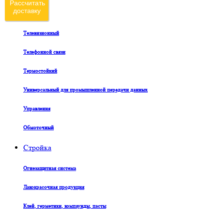
Рассчитать
доставку
Судовой
Телевизионный
Телефонной связи
Термостойкий
Универсальный для промышленной передачи данных
Управления
Обмоточный
Стройка
Огнезащитная система
Лакокрасочная продукция
Клей, герметики, компаунды, пасты