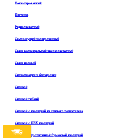
Неизолированный
Плетенка
Радиочастотный
Самонесущий изолированный
Связи магистральный высокочастотный
Связи полевой
Сигнализации и блокировки
Силовой
Силовой гибкий
Силовой с изоляцией из сшитого полиэтилена
Силовой с ПВХ изоляцией
Силовой с пропитанной бумажной изоляцией