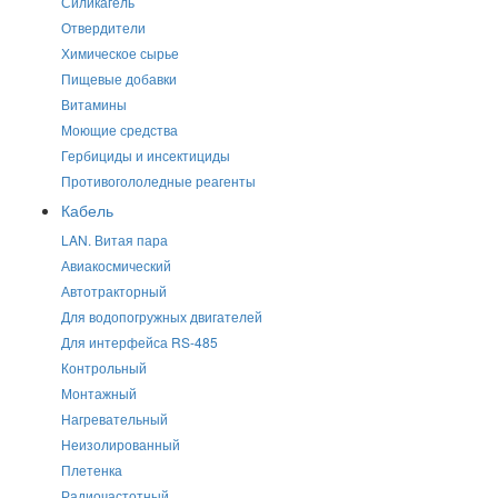
Силикагель
Отвердители
Химическое сырье
Пищевые добавки
Витамины
Моющие средства
Гербициды и инсектициды
Противогололедные реагенты
Кабель
LAN. Витая пара
Авиакосмический
Автотракторный
Для водопогружных двигателей
Для интерфейса RS-485
Контрольный
Монтажный
Нагревательный
Неизолированный
Плетенка
Радиочастотный