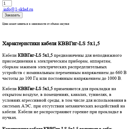
info@1-sklad.ru
Заказать
Цена может меняться в зависимости от объема закупки
Характеристики кабеля КВВГнг-LS 5х1,5
Кабели
КВВГнг-LS 5х1,5
предназначены для неподвижного
присоединения к электрическим приборам, аппаратам,
сборкам зажимов электрических распределительных
устройств с номинальным переменным напряжением до 660 В
частоты до 100 Гц или постоянным напряжением до 1000 В.
Кабели
КВВГнг-LS 5х1,5
применяются для прокладки на
открытом воздухе, в помещениях, каналах, туннелях, в
условиях агрессивной среды, в том числе для использования в
системах АЭС, при отсутствии механических воздействий на
кабели. Кабели не распространяют горение при прокладке в
пучках.
Конструкция кабеля КВВГнг-LS 5х1,5
включает в себя: