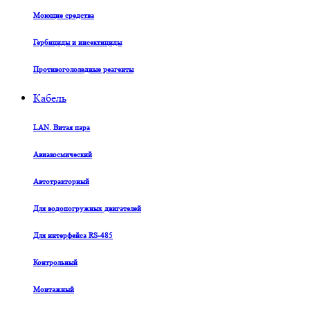
Моющие средства
Гербициды и инсектициды
Противогололедные реагенты
Кабель
LAN. Витая пара
Авиакосмический
Автотракторный
Для водопогружных двигателей
Для интерфейса RS-485
Контрольный
Монтажный