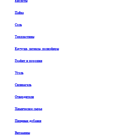
Кислоты
Пайка
Соль
Техпластины
Каучуки, латексы, полиэфиры
Графит и порошки
Уголь
Силикагель
Отвердители
Химическое сырье
Пищевые добавки
Витамины