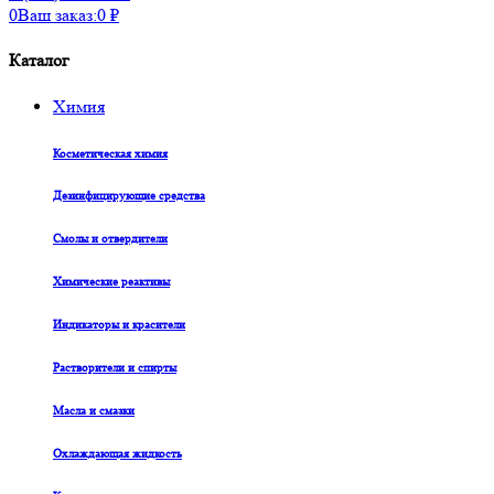
0
Ваш заказ:
0
₽
Каталог
Химия
Косметическая химия
Дезинфицирующие средства
Смолы и отвердители
Химические реактивы
Индикаторы и красители
Растворители и спирты
Масла и смазки
Охлаждающая жидкость