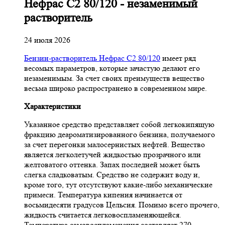
Нефрас С2 80/120 - незаменимый
растворитель
24 июля 2026
Бензин-растворитель Нефрас С2 80/120
имеет ряд
весомых параметров, которые зачастую делают его
незаменимым. За счет своих преимуществ вещество
весьма широко распространено в современном мире.
Характеристики
Указанное средство представляет собой легкокипящую
фракцию деароматизированного бензина, получаемого
за счет перегонки малосернистых нефтей. Вещество
является легколетучей жидкостью прозрачного или
желтоватого оттенка. Запах последней может быть
слегка сладковатым. Средство не содержит воду и,
кроме того, тут отсутствуют какие-либо механические
примеси. Температура кипения начинается от
восьмидесяти градусов Цельсия. Помимо всего прочего,
жидкость считается легковоспламеняющейся.
Температура самовоспламенения составляет 270