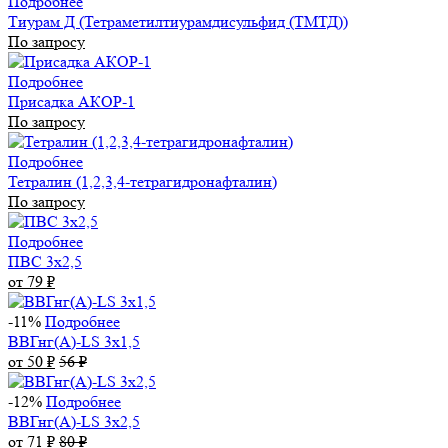
Подробнее
Тиурам Д (Тетраметилтиурамдисульфид (ТМТД))
По запросу
Подробнее
Присадка АКОР-1
По запросу
Подробнее
Тетралин (1,2,3,4-тетрагидронафталин)
По запросу
Подробнее
ПВС 3х2,5
от 79
₽
-11%
Подробнее
ВВГнг(А)-LS 3х1,5
от 50
₽
56
₽
-12%
Подробнее
ВВГнг(А)-LS 3х2,5
от 71
₽
80
₽