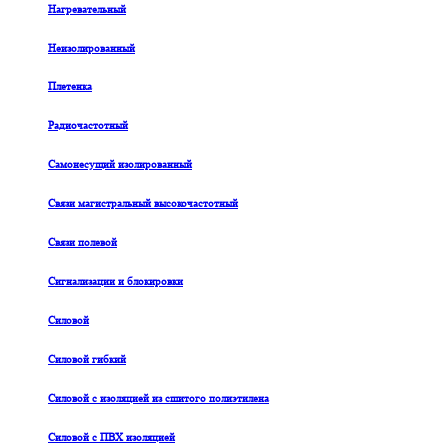
Нагревательный
Неизолированный
Плетенка
Радиочастотный
Самонесущий изолированный
Связи магистральный высокочастотный
Связи полевой
Сигнализации и блокировки
Силовой
Силовой гибкий
Силовой с изоляцией из сшитого полиэтилена
Силовой с ПВХ изоляцией