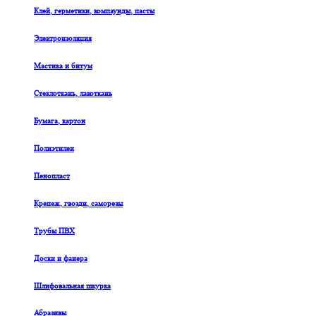
Клей, герметики, компаунды, пасты
Электроизоляция
Мастика и битум
Стеклоткань, лакоткань
Бумага, картон
Полиэтилен
Пенопласт
Крепеж, гвозди, саморезы
Трубы ПВХ
Доски и фанера
Шлифовальная шкурка
Абразивы