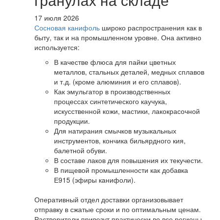
17 июля 2026
Сосновая канифоль
широко распространения как в
быту, так и на промышленном уровне. Она активно
используется:
В качестве флюса для пайки цветных
металлов, стальных деталей, медных сплавов
и т.д. (кроме алюминия и его сплавов).
Как эмульгатор в производственных
процессах синтетического каучука,
искусственной кожи, мастики, лакокрасочной
продукции.
Для натирания смычков музыкальных
инструментов, кончика бильярдного кия,
балетной обуви.
В составе лаков для повышения их текучести.
В пищевой промышленности как добавка
Е915 (эфиры канифоли).
Оперативный отдел доставки организовывает
отправку в сжатые сроки и по оптимальным ценам.
Растворители привезут практически во все регионы