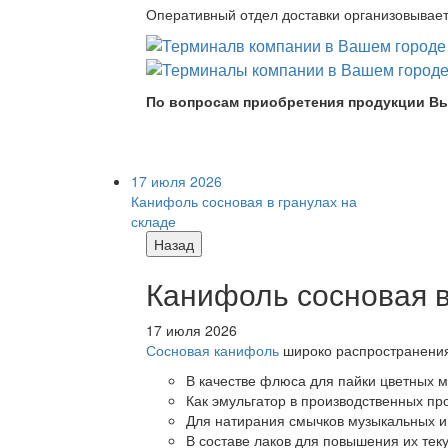
Оперативный отдел доставки организовывает 
По вопросам приобретения продукции Вы
17 июля 2026
Канифоль сосновая в гранулах на
складе
Назад
Канифоль сосновая в
17 июля 2026
Сосновая канифоль
широко распространения 
В качестве флюса для пайки цветных ме
Как эмульгатор в производственных про
Для натирания смычков музыкальных ин
В составе лаков для повышения их теку