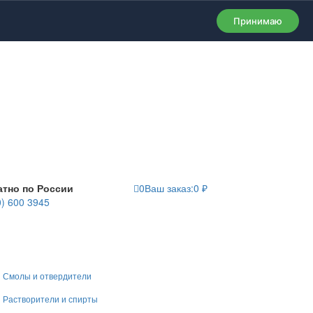
Принимаю
атно по России
0
Ваш заказ:
0
₽
0) 600 3945
Смолы и отвердители
Растворители и спирты