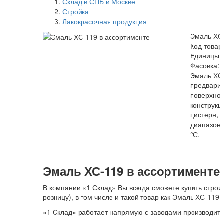
Склад в СПБ и Москве
Стройка
Лакокрасочная продукция
Эмаль ХС
Код това
Единицы 
Фасовка: 
Эмаль ХС
предвари
поверхно
конструк
цистерн,
диапазон
°С.
Эмаль ХС-119 в ассортименте
В компании «1 Склад» Вы всегда сможете купить строи
розницу), в том числе и такой товар как Эмаль ХС-119
«1 Склад» работает напрямую с заводами производите