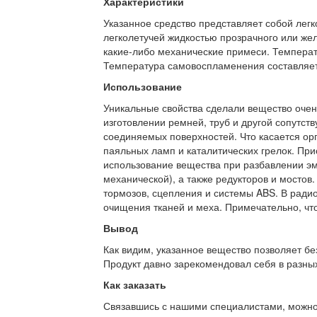
Характеристики
Указанное средство представляет собой лег
легколетучей жидкостью прозрачного или желт
какие-либо механические примеси. Температ
Температура самовоспламенения составляет
Использование
Уникальные свойства сделали вещество очен
изготовлении ремней, труб и другой сопутс
соединяемых поверхностей. Что касается орг
паяльных ламп и каталитических грелок. При
использование вещества при разбавлении эма
механической), а также редукторов и мостов
тормозов, сцепления и системы ABS. В ради
очищения тканей и меха. Примечательно, что
Вывод
Как видим, указанное вещество позволяет бе
Продукт давно зарекомендовал себя в разных
Как заказать
Связавшись с нашими специалистами, можно л