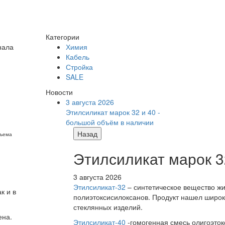
Категории
нала
Химия
Кабель
Стройка
SALE
Новости
3 августа 2026
Этилсиликат марок 32 и 40 -
большой объём в наличии
Назад
бъема
Этилсиликат марок 3
3 августа 2026
Этилсиликат-32
– синтетическое вещество жи
к и в
полиэтоксисилоксанов. Продукт нашел широк
стеклянных изделий.
ена.
Этилсиликат-40
-гомогенная смесь олигоэток