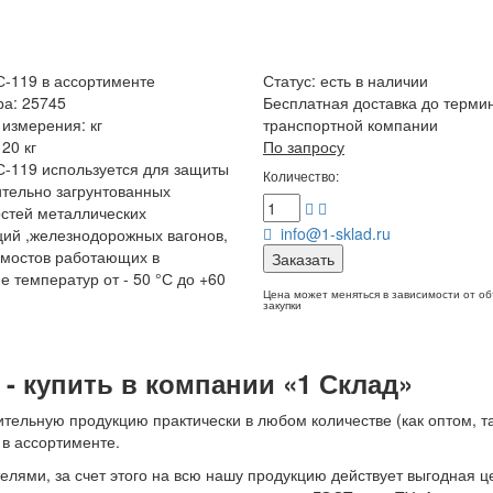
-119 в ассортименте
Статус:
есть в наличии
ра: 25745
Бесплатная доставка до терми
измерения: кг
транспортной компании
20 кг
По запросу
-119 используется для защиты
Количество:
тельно загрунтованных
стей металлических
info@1-sklad.ru
ций ,железнодорожных вагонов,
 мостов работающих в
Заказать
е температур от - 50 °С до +60
Цена может меняться в зависимости от о
закупки
 - купить в компании «1 Склад»
тельную продукцию практически в любом количестве (как оптом, та
 в ассортименте.
лями, за счет этого на всю нашу продукцию действует выгодная ц