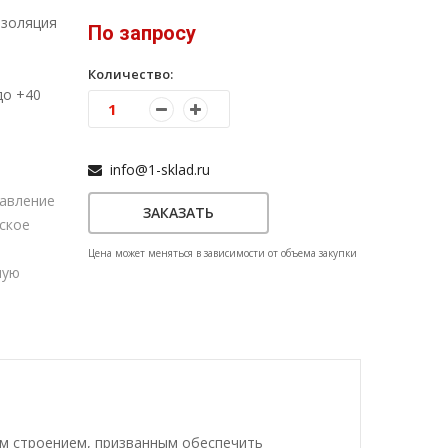
изоляция
По запросу
Количество:
до +40
info@1-sklad.ru
авление
ЗАКАЗАТЬ
еское
Цена может меняться в зависимости от объема закупки
ную
м строением, призванным обеспечить