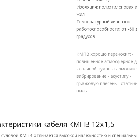
Изоляция: полиэтиленовая 
жил
Температурный диапазон
работоспособности: от -60 
градусов
КМПВ хорошо переносит: -
повышенное атмосферное д
- соляной туман - гармонич
вибрирование - акустику -
грибковую плесень - статич
пыль
актеристики кабеля КМПВ 12х1,5
 судовой КМПВ отличается высокой надежностью и специальны