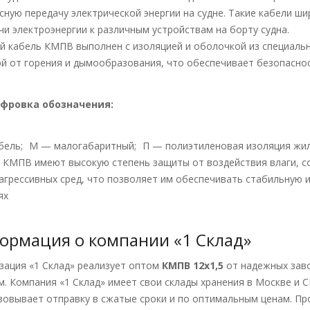
сную передачу электрической энергии на судне. Такие кабели ш
чи электроэнергии к различным устройствам на борту судна.
й кабель КМПВ выполнен с изоляцией и оболочкой из специал
й от горения и дымообразования, что обеспечивает безопаснос
фровка обозначения:
бель;
М — малогабаритный;
П — полиэтиленовая изоляция жил
 КМПВ имеют высокую степень защиты от воздействия влаги, со
 агрессивных сред, что позволяет им обеспечивать стабильную 
ях
ормация о компании «1 Склад»
зация «1 Склад» реализует оптом
КМПВ 12х1,5
от надежных зав
м. Компания «1 Склад» имеет свои склады хранения в Москве и 
зовывает отправку в сжатые сроки и по оптимальным ценам. Про