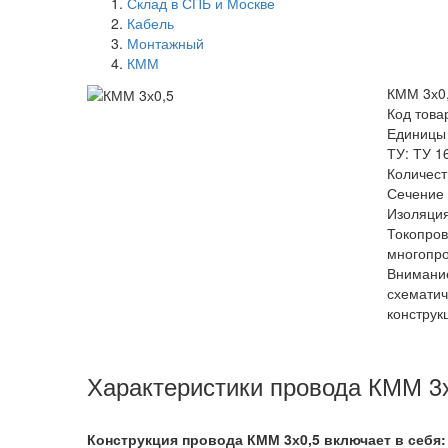
Склад в СПБ и Москве
Кабель
Монтажный
КММ
КММ 3х0
Код това
Единицы
ТУ: ТУ 1
Количест
Сечение 
Изоляция
Токопро
многопр
Внимание
схемати
конструк
Характеристики провода КММ 3
Конструкция провода КММ 3х0,5
включает в себя: