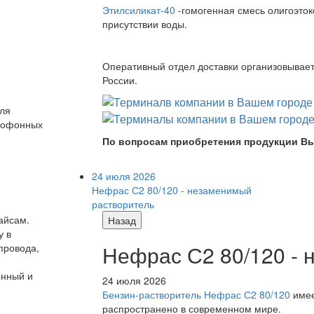
Этилсиликат-40
-гомогенная смесь олигоэток
присутствии воды.
Оперативный отдел доставки организовывает 
России.
для
крофонных
По вопросам приобретения продукции Вы
24 июля 2026
Нефрас С2 80/120 - незаменимый
растворитель
айсам.
Назад
у в
Нефрас С2 80/120 -
провода,
онный и
24 июля 2026
Бензин-растворитель Нефрас С2 80/120
имее
распространено в современном мире.