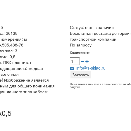
,5
Статус:
есть в наличии
ра: 26138
Бесплатная доставка до терми
 измерения: м
транспортной компании
6.505.488-78
По запросу
во жил: 3
Количество:
жил: 0,5
: ПВХ пластикат
info@1-sklad.ru
водящая жила: медная
оволочная
Заказать
! Изображение является
Цена может меняться в зависимости от о
чным для общего понимания
закупки
ции данного типа кабеля:
х0,5