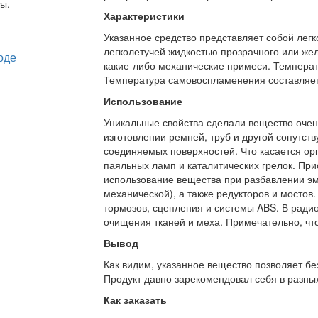
ы.
Характеристики
Указанное средство представляет собой лег
легколетучей жидкостью прозрачного или желт
какие-либо механические примеси. Температ
Температура самовоспламенения составляет
Использование
Уникальные свойства сделали вещество очен
изготовлении ремней, труб и другой сопутс
соединяемых поверхностей. Что касается орг
паяльных ламп и каталитических грелок. При
использование вещества при разбавлении эма
механической), а также редукторов и мостов
тормозов, сцепления и системы ABS. В ради
очищения тканей и меха. Примечательно, что
Вывод
Как видим, указанное вещество позволяет бе
Продукт давно зарекомендовал себя в разных
Как заказать