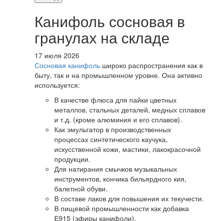
Канифоль сосновая в
гранулах на складе
17 июля 2026
Сосновая канифоль
широко распространения как в
быту, так и на промышленном уровне. Она активно
используется:
В качестве флюса для пайки цветных
металлов, стальных деталей, медных сплавов
и т.д. (кроме алюминия и его сплавов).
Как эмульгатор в производственных
процессах синтетического каучука,
искусственной кожи, мастики, лакокрасочной
продукции.
Для натирания смычков музыкальных
инструментов, кончика бильярдного кия,
балетной обуви.
В составе лаков для повышения их текучести.
В пищевой промышленности как добавка
Е915 (эфиры канифоли).