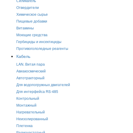
Силикагель
Отвердители
Химическое сырье
Пищевые добавки
Витамины
Моющие средства
Гербициды и инсектициды
Противогололедные реагенты
Кабель
LAN. Витая пара
Авиакосмический
Автотракторный
Для водопогружных двигателей
Для интерфейса RS-485
Контрольный
Монтажный
Нагревательный
Неизолированный
Плетенка
Радиочастотный