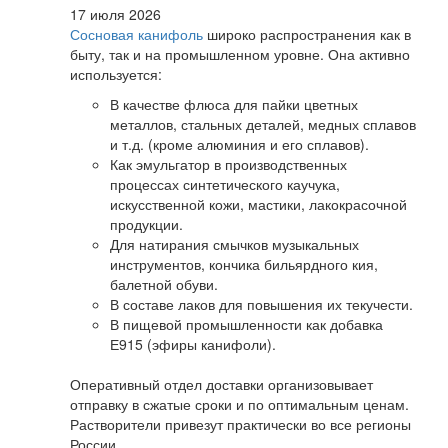
17 июля 2026
Сосновая канифоль
широко распространения как в
быту, так и на промышленном уровне. Она активно
используется:
В качестве флюса для пайки цветных
металлов, стальных деталей, медных сплавов
и т.д. (кроме алюминия и его сплавов).
Как эмульгатор в производственных
процессах синтетического каучука,
искусственной кожи, мастики, лакокрасочной
продукции.
Для натирания смычков музыкальных
инструментов, кончика бильярдного кия,
балетной обуви.
В составе лаков для повышения их текучести.
В пищевой промышленности как добавка
Е915 (эфиры канифоли).
Оперативный отдел доставки организовывает
отправку в сжатые сроки и по оптимальным ценам.
Растворители привезут практически во все регионы
России.