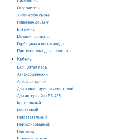
Силикагель
Отвердители
Химическое сырье
Пищевые добавки
Витамины
Моющие средства
Гербициды и инсектициды
Противогололедные реагенты
Кабель
LAN. Витая пара
Авиакосмический
Автотракторный
Для водопогружных двигателей
Для интерфейса RS-485
Контрольный
Монтажный
Нагревательный
Неизолированный
Плетенка
Радиочастотный