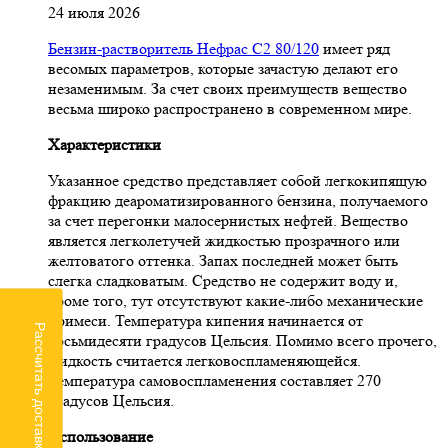
24 июля 2026
Бензин-растворитель Нефрас С2 80/120
имеет ряд
весомых параметров, которые зачастую делают его
незаменимым. За счет своих преимуществ вещество
весьма широко распространено в современном мире.
Характеристики
Указанное средство представляет собой легкокипящую
фракцию деароматизированного бензина, получаемого
за счет перегонки малосернистых нефтей. Вещество
является легколетучей жидкостью прозрачного или
желтоватого оттенка. Запах последней может быть
слегка сладковатым. Средство не содержит воду и,
кроме того, тут отсутствуют какие-либо механические
примеси. Температура кипения начинается от
Рассчитать доставку
восьмидесяти градусов Цельсия. Помимо всего прочего,
жидкость считается легковоспламеняющейся.
Температура самовоспламенения составляет 270
градусов Цельсия.
Использование