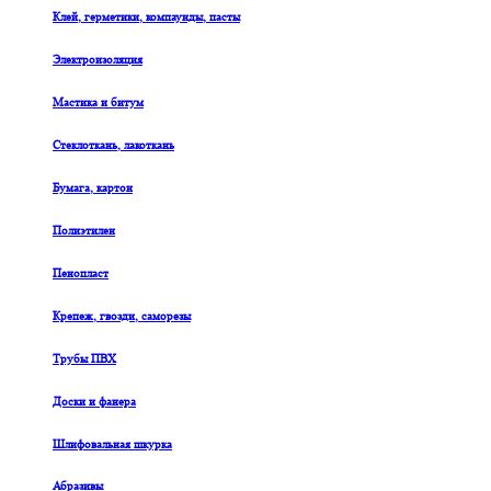
Клей, герметики, компаунды, пасты
Электроизоляция
Мастика и битум
Стеклоткань, лакоткань
Бумага, картон
Полиэтилен
Пенопласт
Крепеж, гвозди, саморезы
Трубы ПВХ
Доски и фанера
Шлифовальная шкурка
Абразивы