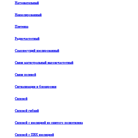
Нагревательный
Неизолированный
Плетенка
Радиочастотный
Самонесущий изолированный
Связи магистральный высокочастотный
Связи полевой
Сигнализации и блокировки
Силовой
Силовой гибкий
Силовой с изоляцией из сшитого полиэтилена
Силовой с ПВХ изоляцией