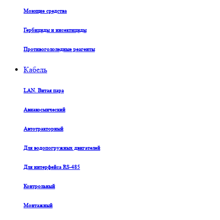
Моющие средства
Гербициды и инсектициды
Противогололедные реагенты
Кабель
LAN. Витая пара
Авиакосмический
Автотракторный
Для водопогружных двигателей
Для интерфейса RS-485
Контрольный
Монтажный