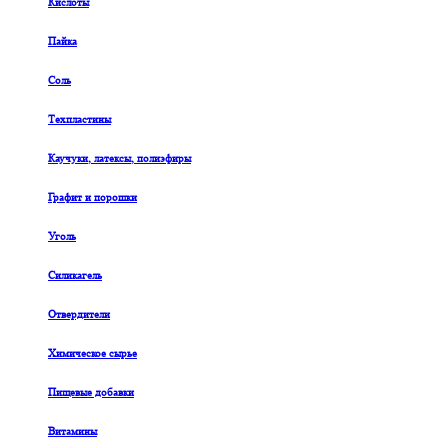
Кислоты
Пайка
Соль
Техпластины
Каучуки, латексы, полиэфиры
Графит и порошки
Уголь
Силикагель
Отвердители
Химическое сырье
Пищевые добавки
Витамины