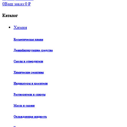
0
Ваш заказ:
0
₽
Каталог
Химия
Косметическая химия
Дезинфицирующие средства
Смолы и отвердители
Химические реактивы
Индикаторы и красители
Растворители и спирты
Масла и смазки
Охлаждающая жидкость