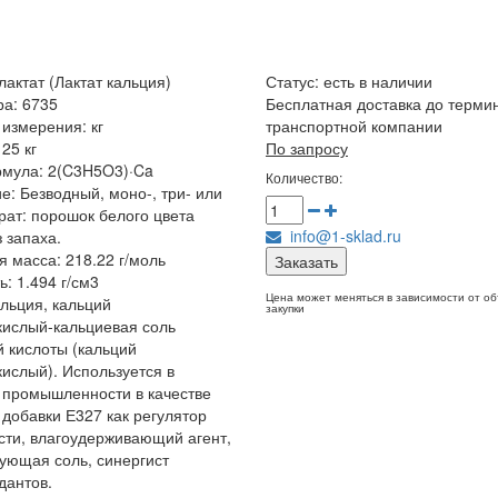
лактат (Лактат кальция)
Статус:
есть в наличии
ра: 6735
Бесплатная доставка до терми
измерения: кг
транспортной компании
25 кг
По запросу
рмула: 2(C3H5O3)·Ca
Количество:
е: Безводный, моно-, три- или
рат: порошок белого цвета
info@1-sklad.ru
з запаха.
 масса: 218.22 г/моль
Заказать
ь: 1.494 г/см3
Цена может меняться в зависимости от о
альция, кальций
закупки
ислый-кальциевая соль
 кислоты (кальций
ислый). Используется в
промышленности в качестве
добавки Е327 как регулятор
сти, влагоудерживающий агент,
ующая соль, синергист
дантов.