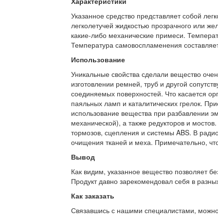
Характеристики
Указанное средство представляет собой лег
легколетучей жидкостью прозрачного или желт
какие-либо механические примеси. Температ
Температура самовоспламенения составляет
Использование
Уникальные свойства сделали вещество очен
изготовлении ремней, труб и другой сопутс
соединяемых поверхностей. Что касается орг
паяльных ламп и каталитических грелок. При
использование вещества при разбавлении эма
механической), а также редукторов и мостов
тормозов, сцепления и системы ABS. В ради
очищения тканей и меха. Примечательно, что
Вывод
Как видим, указанное вещество позволяет бе
Продукт давно зарекомендовал себя в разных
Как заказать
Связавшись с нашими специалистами, можно л