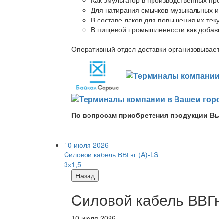
Для натирания смычков музыкальных ин
В составе лаков для повышения их теку
В пищевой промышленности как добав
Оперативный отдел доставки организовывает 
По вопросам приобретения продукции Вы
10 июля 2026
Cиловой кабель ВВГнг (A)-LS
3х1,5
Назад
Cиловой кабель ВВГнг
10 июля 2026