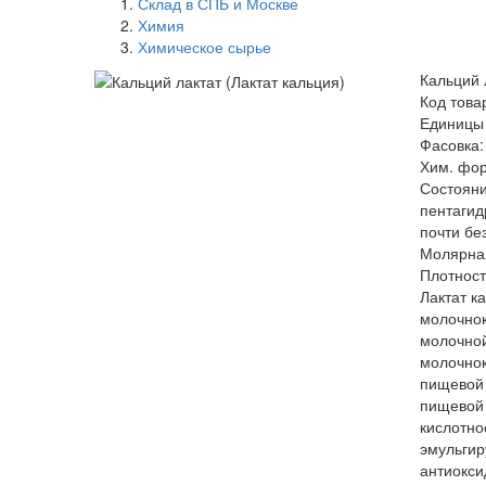
Склад в СПБ и Москве
Химия
Химическое сырье
Кальций 
Код това
Единицы 
Фасовка: 
Хим. фо
Состояни
пентагид
почти бе
Молярная
Плотност
Лактат к
молочнок
молочной
молочнок
пищевой 
пищевой 
кислотно
эмульгир
антиокси