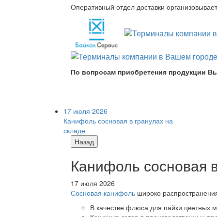
Оперативный отдел доставки организовывает 
По вопросам приобретения продукции Вы
17 июля 2026
Канифоль сосновая в гранулах на
складе
Назад
Канифоль сосновая в
17 июля 2026
Сосновая канифоль
широко распространения 
В качестве флюса для пайки цветных ме
Как эмульгатор в производственных про