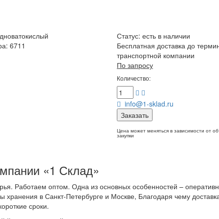
дноватокислый
Статус:
есть в наличии
ра: 6711
Бесплатная доставка до терми
транспортной компании
По запросу
Количество:
info@1-sklad.ru
Заказать
Цена может меняться в зависимости от о
закупки
омпании «1 Склад»
рья. Работаем оптом. Одна из основных особенностей – оператив
ды хранения в Санкт-Петербурге и Москве, Благодаря чему доставк
ороткие сроки.