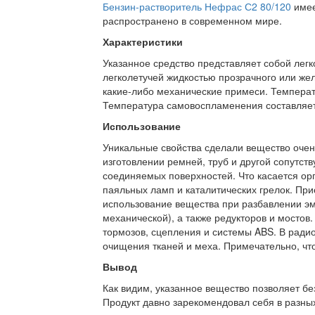
Бензин-растворитель Нефрас С2 80/120
имее
распространено в современном мире.
Характеристики
Указанное средство представляет собой лег
легколетучей жидкостью прозрачного или желт
какие-либо механические примеси. Температ
Температура самовоспламенения составляет
Использование
Уникальные свойства сделали вещество очен
изготовлении ремней, труб и другой сопутс
соединяемых поверхностей. Что касается орг
паяльных ламп и каталитических грелок. При
использование вещества при разбавлении эма
механической), а также редукторов и мостов
тормозов, сцепления и системы ABS. В ради
очищения тканей и меха. Примечательно, что
Вывод
Как видим, указанное вещество позволяет бе
Продукт давно зарекомендовал себя в разных